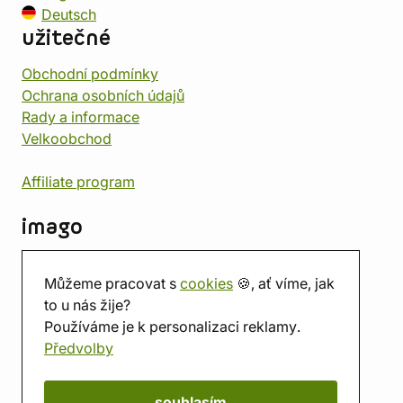
Deutsch
užitečné
Obchodní podmínky
Ochrana osobních údajů
Rady a informace
Velkoobchod
Affiliate program
imago
Kontakt
Můžeme pracovat s
cookies
🍪, ať víme, jak
Prodejna
to u nás žije?
Herna
Používáme je k personalizaci reklamy.
O nás
Předvolby
Hodnocení obchodu
Dárkové poukazy
Kalendář
souhlasím