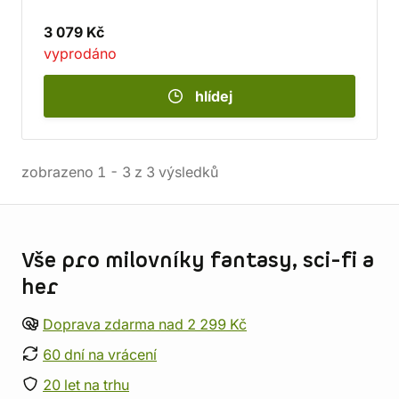
3 079 Kč
vyprodáno
hlídej
zobrazeno
1
-
3
z
3
výsledků
Informace o obchodu
Vše pro milovníky fantasy, sci-fi a
her
Doprava zdarma nad 2 299 Kč
60 dní na vrácení
20 let na trhu