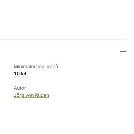
Minimální věk hráčů
10 let
Autor
Jörg von Rüden