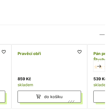
Pravěcí obři
Pán prst
Štychová
859 Kč
539 Kč
skladem
skladem
do košíku