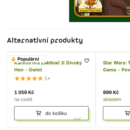
Alternativní produkty
Populární
Karetní hra Zaklínač 3: Divoký
Star Wars: 
Hon - Gwint
Game - Povs
1×
1 059 Kč
899 Kč
na cestě
skladem
do košíku