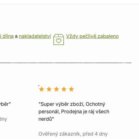
í dílna
a
nakladatelství
Vždy pečlivě zabaleno
ýběr"
"Super výběr zboží, Ochotný
personál, Prodejna je ráj všech
dny
nerdů"
Ověřený zákazník, před 4 dny