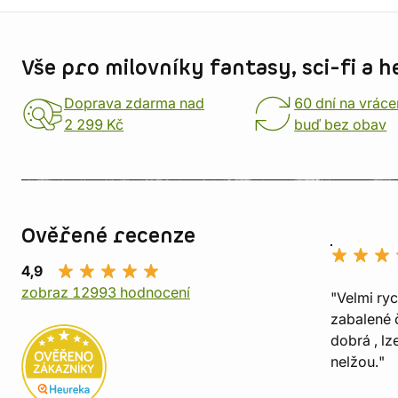
Informace o obchodu
Vše pro milovníky fantasy, sci-fi a h
Doprava zdarma nad
60 dní na vráce
2 299 Kč
buď bez obav
Ověřené recenze
4,9
zobraz 12993 hodnocení
"Velmi ry
zabalené č
dobrá , lz
nelžou."