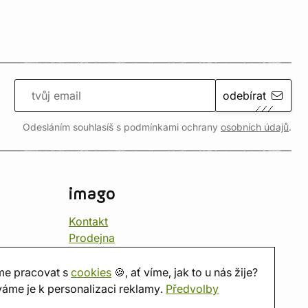
odebírat
Odesláním souhlasíš s podmínkami ochrany
osobních údajů
.
imago
Kontakt
Prodejna
Herna
O nás
e pracovat s
cookies
🍪, ať víme, jak to u nás žije?
Hodnocení obchodu
áme je k personalizaci reklamy.
Předvolby
Dárkové poukazy