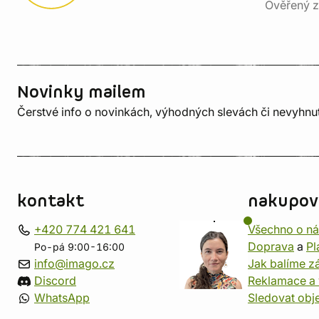
Ověřený z
Novinky mailem
Čerstvé info o novinkách, výhodných slevách či nevyhn
kontakt
nakupov
+420 774 421 641
Všechno o n
Doprava
a
Pl
Po-pá 9:00-16:00
info@imago.cz
Jak balíme zá
Discord
Reklamace a 
WhatsApp
Sledovat obj