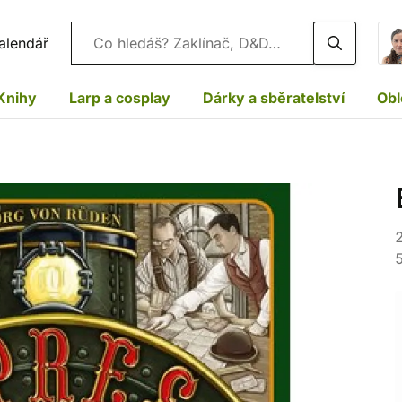
Vyhledávání
alendář
Knihy
Larp a cosplay
Dárky a sběratelství
Obl