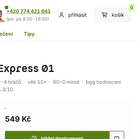
0
+420 774 421 641
přihlásit
košík
(po-pá 9:00-16:00)
ečení
Tipy
Express 01
2-4 hráčů
věk 10+
60-0 minut
bgg hodnocení
5.3/10
549 Kč
hlídej dostupnost