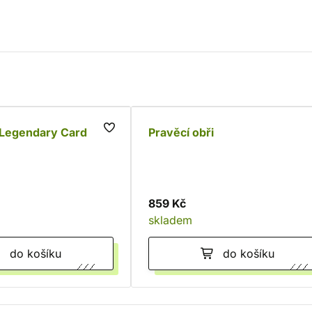
Legendary Card
Pravěcí obři
859 Kč
skladem
do košíku
do košíku