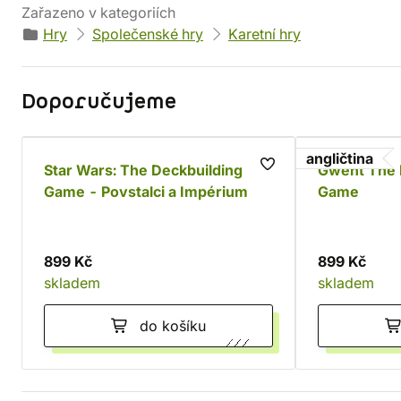
Zařazeno v kategoriích
Hry
Společenské hry
Karetní hry
Doporučujeme
angličtina
Star Wars: The Deckbuilding
Gwent The 
Game - Povstalci a Impérium
Game
899 Kč
899 Kč
skladem
skladem
do košíku