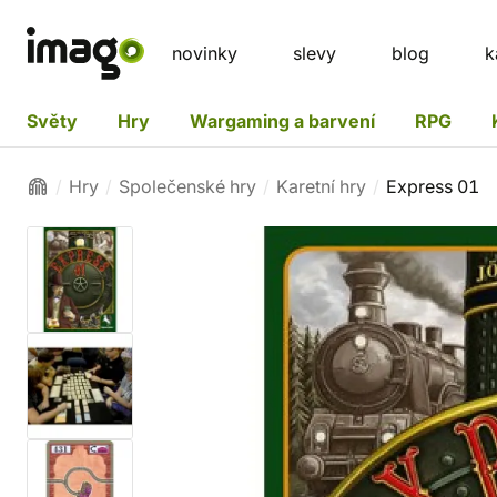
novinky
slevy
blog
k
Světy
Hry
Wargaming a barvení
RPG
Hry
Společenské hry
Karetní hry
Express 01