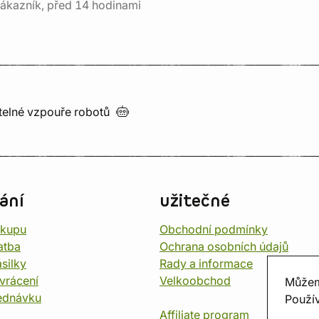
ákazník, před 14 hodinami
utelné vzpouře
robotů
ání
užitečné
ákupu
Obchodní podmínky
atba
Ochrana osobních údajů
silky
Rady a informace
vrácení
Velkoobchod
Můžem
ednávku
Použív
Affiliate program