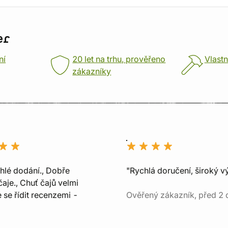
er
ní
20 let na trhu, prověřeno
Vlastn
zákazníky
chlé dodání., Dobře
"Rychlá doručení, široký v
aje., Chuť čajů velmi
e se řídit recenzemi -
Ověřený zákazník, před 2 