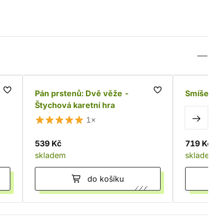
Pán prstenů: Dvě věže -
Smíšený 
Štychová karetní hra
1×
539 Kč
719 Kč
skladem
skladem
do košíku