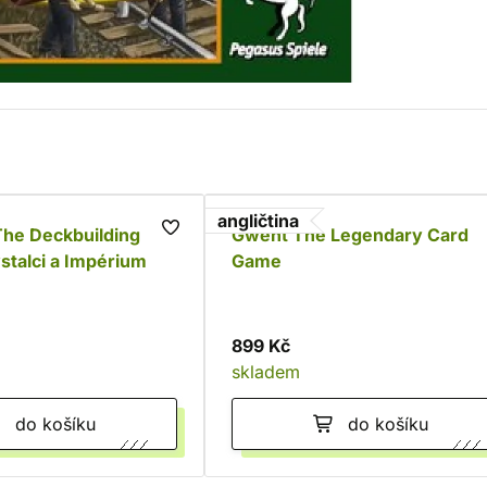
angličtina
The Deckbuilding
Gwent The Legendary Card
talci a Impérium
Game
899 Kč
skladem
do košíku
do košíku