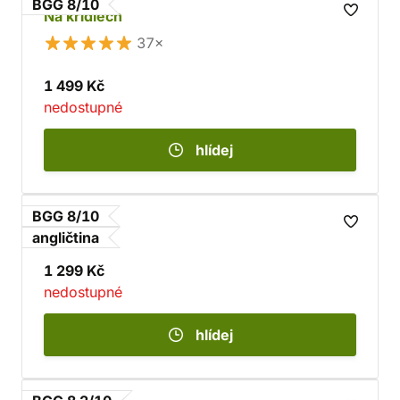
BGG 8/10
Na křídlech
37×
1 499 Kč
nedostupné
hlídej
BGG 8/10
Wingspan
angličtina
1 299 Kč
nedostupné
hlídej