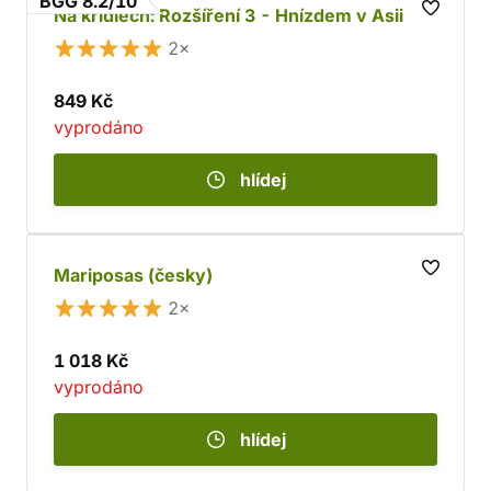
BGG 8.2/10
Na křídlech: Rozšíření 3 - Hnízdem v Asii
2×
849 Kč
vyprodáno
hlídej
Mariposas (česky)
2×
1 018 Kč
vyprodáno
hlídej