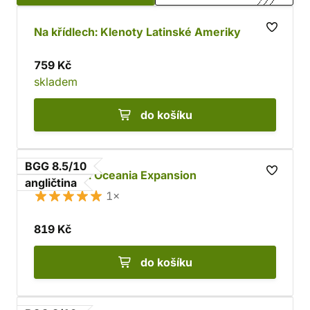
Na křídlech: Klenoty Latinské Ameriky
759 Kč
skladem
do košíku
BGG 8.5/10
Wingspan: Oceania Expansion
angličtina
1×
819 Kč
do košíku