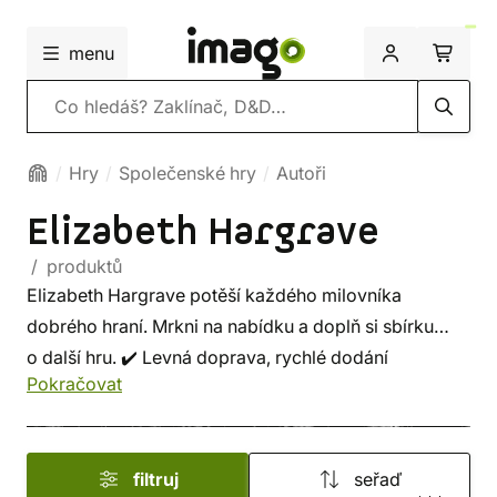
menu
Vyhledávání
Hry
Společenské hry
Autoři
Elizabeth Hargrave
/ produktů
Elizabeth Hargrave potěší každého milovníka
dobrého hraní. Mrkni na nabídku a doplň si sbírku
o další hru. ✔️ Levná doprava, rychlé dodání
Pokračovat
a bezpečný nákup!
filtruj
seřaď