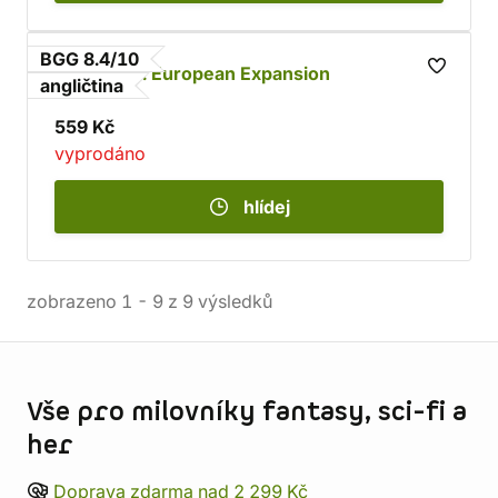
BGG 8.4/10
Wingspan: European Expansion
angličtina
559 Kč
vyprodáno
hlídej
zobrazeno
1
-
9
z
9
výsledků
Informace o obchodu
Vše pro milovníky fantasy, sci-fi a
her
Doprava zdarma nad 2 299 Kč