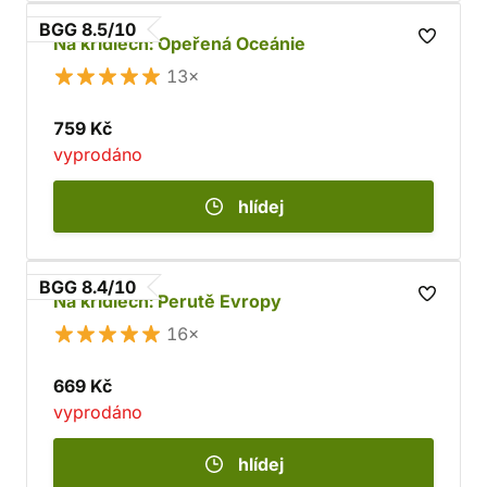
BGG 8.5/10
Na křídlech: Opeřená Oceánie
13×
759 Kč
vyprodáno
hlídej
BGG 8.4/10
Na křídlech: Perutě Evropy
16×
669 Kč
vyprodáno
hlídej