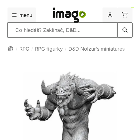
menu
Vyhledávání
RPG
RPG figurky
D&D Nolzur’s miniatures