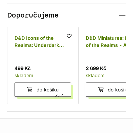
Doporučujeme
D&D Icons of the
D&D Miniatures: Ico
Realms: Underdark
of the Realms - Adu
Expeditions
Copper Dragon
499 Kč
2 699 Kč
skladem
skladem
do košíku
do košíku
Informace o obchodu