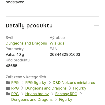
podstavec.
Detaily produktu
Svět
Výrobce
Dungeons and Dragons
WizKids
Parametry
EAN
Váha: 40 g
0634482901663
Kód produktu
48665
Zařazeno v kategoriích
RPG
RPG figurky
D&D Nolzur’s miniatures
RPG
Dungeons and Dragons
Figurky
RPG
Hry na hrdiny
Fantasy RPG
Dungeons and Dragons
Figurky