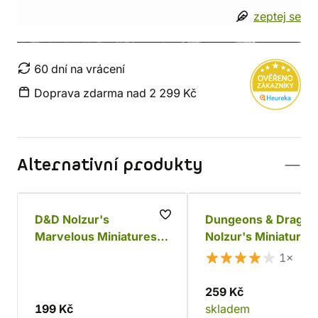
zeptej se
60 dní na vrácení
Doprava zdarma nad 2 299 Kč
Alternativní produkty
D&D Nolzur's
Dungeons & Dragon
Marvelous Miniatures:
Nolzur's Miniatures
50th Anniversary -
Cloaker
1×
Kobolds
259 Kč
199 Kč
skladem