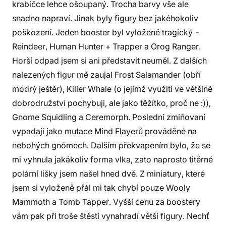
krabičce lehce ošoupaný. Trocha barvy vše ale
snadno napraví. Jinak byly figury bez jakéhokoliv
poškození. Jeden booster byl vyloženě tragický -
Reindeer, Human Hunter + Trapper a Orog Ranger.
Horší odpad jsem si ani představit neuměl. Z dalších
nalezených figur mě zaujal Frost Salamander (obří
modrý ještěr), Killer Whale (o jejímž využití ve většině
dobrodružství pochybuji, ale jako těžítko, proč ne :)),
Gnome Squidling a Ceremorph. Poslední zmiňovaní
vypadají jako mutace Mind Flayerů prováděné na
nebohých gnómech. Dalším překvapením bylo, že se
mi vyhnula jakákoliv forma vlka, zato naprosto titěrné
polární lišky jsem našel hned dvě. Z miniatury, které
jsem si vyloženě přál mi tak chybí pouze Wooly
Mammoth a Tomb Tapper. Vyšší cenu za boostery
vám pak při troše štěstí vynahradí větší figury. Nechť