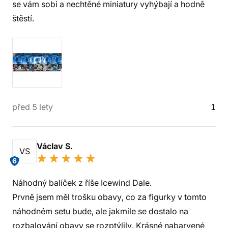
se vám sobi a nechtěné miniatury vyhýbají a hodně
štěstí.
před 5 lety
1
Václav S.
VS
6
Náhodný balíček z říše Icewind Dale.
Prvně jsem měl trošku obavy, co za figurky v tomto
náhodném setu bude, ale jakmile se dostalo na
rozbalování obavy se rozptýlily. Krásné nabarvené