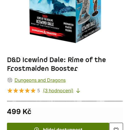
D&D Icewind Dale: Rime of the
Frostmaiden Booster
Dungeons and Dragons
5
(3 hodnocení)
499 Kč
hlídej dostupnost