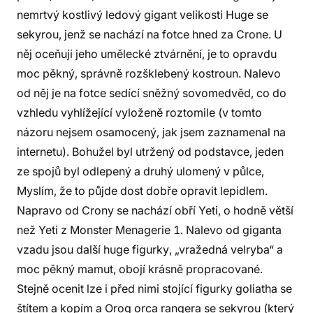
nemrtvý kostlivý ledový gigant velikosti Huge se
sekyrou, jenž se nachází na fotce hned za Crone. U
něj oceňuji jeho umělecké ztvárnění, je to opravdu
moc pěkný, správně rozšklebený kostroun. Nalevo
od něj je na fotce sedící sněžný sovomedvěd, co do
vzhledu vyhlížející vyloženě roztomile (v tomto
názoru nejsem osamocený, jak jsem zaznamenal na
internetu). Bohužel byl utržený od podstavce, jeden
ze spojů byl odlepený a druhý ulomený v půlce,
Myslím, že to půjde dost dobře opravit lepidlem.
Napravo od Crony se nachází obří Yeti, o hodně větší
než Yeti z Monster Menagerie 1. Nalevo od giganta
vzadu jsou další huge figurky, „vražedná velryba“ a
moc pěkný mamut, obojí krásně propracované.
Stejně ocenit lze i před nimi stojící figurky goliatha se
štítem a kopím a Orog orca rangera se sekyrou (který