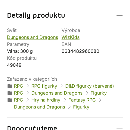
Detaily produktu
Svět
Výrobce
Dungeons and Dragons
WizKids
Parametry
EAN
Váha: 300 g
0634482960080
Kód produktu
49049
Zařazeno v kategoriích
RPG
RPG figurky
D&D figurky (barvené)
RPG
Dungeons and Dragons
Figurky
RPG
Hry na hrdiny
Fantasy RPG
Dungeons and Dragons
Figurky
Doporučujeme