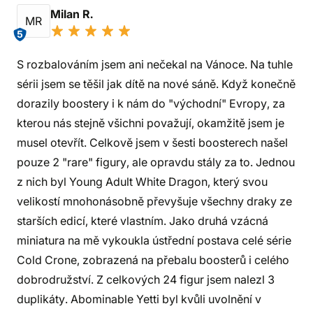
Milan R.
MR
5
S rozbalováním jsem ani nečekal na Vánoce. Na tuhle
sérii jsem se těšil jak dítě na nové sáně. Když konečně
dorazily boostery i k nám do "východní" Evropy, za
kterou nás stejně všichni považují, okamžitě jsem je
musel otevřít. Celkově jsem v šesti boosterech našel
pouze 2 "rare" figury, ale opravdu stály za to. Jednou
z nich byl Young Adult White Dragon, který svou
velikostí mnohonásobně převyšuje všechny draky ze
starších edicí, které vlastním. Jako druhá vzácná
miniatura na mě vykoukla ústřední postava celé série
Cold Crone, zobrazená na přebalu boosterů i celého
dobrodružství. Z celkových 24 figur jsem nalezl 3
duplikáty. Abominable Yetti byl kvůli uvolnění v