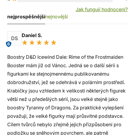
Jak fungují hodnocení?
nejprospěšnější
nejnovější
Daniel S.
DS
6
Boostry D&D Icewind Dale: Rime of the Frostmaiden
Booster mám již od Vánoc. Jedná se o další sérii s
figurkami ke stejnojmennému publikovanému
dobrodružství, jež se odehrává v polárním prostředí.
Krabičky jsou vzhledem k velikosti některých figurek
větší než u předešlých sérií, jsou velké stejně jako
boostry Tyranny of Dragons. Za praktické vylepšení
považuji, že velké figurky mají průsvitné podstavce.
Cílem tvůrců nebylo zřejmě jejich přizpůsobení pro
podložku se sněhovým povrchem, ale patrně