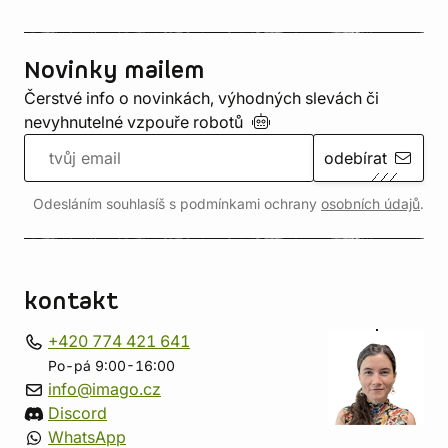
Novinky mailem
Čerstvé info o novinkách, výhodných slevách či
nevyhnutelné vzpouře
robotů
odebírat
Odesláním souhlasíš s podmínkami ochrany
osobních údajů
.
kontakt
+420 774 421 641
Po-pá 9:00-16:00
info@imago.cz
Discord
WhatsApp