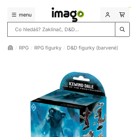
menu
Vyhledávání
RPG
RPG figurky
D&D figurky (barvené)