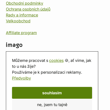
Obchodní podmínky
Ochrana osobních údajů
Rady a informace
Velkoobchod
Affiliate program
imago
Kontakt
Můžeme pracovat s
cookies
🍪, ať víme, jak
Prodejna
to u nás žije?
Herna
Používáme je k personalizaci reklamy.
O nás
Předvolby
Hodnocení obchodu
Dárkové poukazy
Kalendář
souhlasím
imago.blog
ne, jsem tu tajně