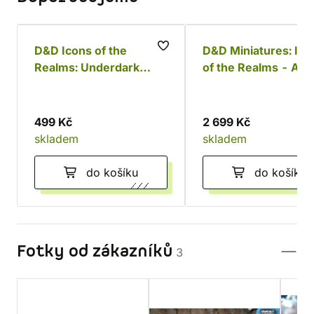
D&D Icons of the
D&D Miniatures: Ico
Realms: Underdark
of the Realms - Adu
Expeditions
Copper Dragon
499 Kč
2 699 Kč
skladem
skladem
do košíku
do košíku
Fotky od zákazníků
3