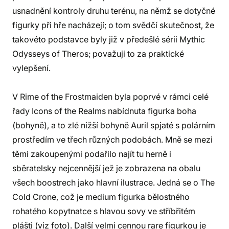
usnadnění kontroly druhu terénu, na němž se dotyčné
figurky při hře nacházejí; o tom svědčí skutečnost, že
takovéto podstavce byly již v předešlé sérii Mythic
Odysseys of Theros; považuji to za praktické
vylepšení.
V Rime of the Frostmaiden byla poprvé v rámci celé
řady Icons of the Realms nabídnuta figurka boha
(bohyně), a to zlé nižší bohyně Auril spjaté s polárním
prostředím ve třech různých podobách. Mně se mezi
těmi zakoupenými podařilo najít tu herně i
sběratelsky nejcennější jež je zobrazena na obalu
všech boostrech jako hlavní ilustrace. Jedná se o The
Cold Crone, což je medium figurka bělostného
rohatého kopytnatce s hlavou sovy ve stříbřitém
plášti (viz foto). Další velmi cennou rare figurkou je