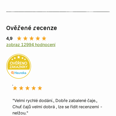
Ověřené recenze
4,9
zobraz 12994 hodnocení
"Velmi rychlé dodání., Dobře zabalené čaje.,
Chuť čajů velmi dobrá , lze se řídit recenzemi -
nelžou."