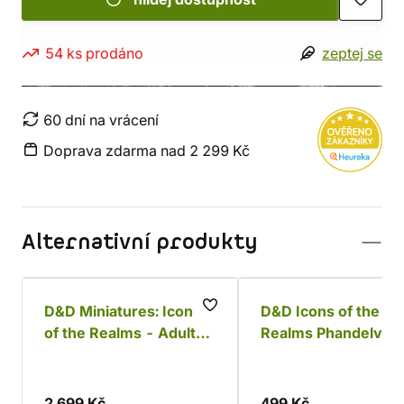
54 ks prodáno
zeptej se
60 dní na vrácení
Doprava zdarma nad 2 299 Kč
Alternativní produkty
D&D Miniatures: Icons
D&D Icons of the
of the Realms - Adult
Realms Phandelver 
Copper Dragon
Below: The Shatter
Obelisk
2 699 Kč
499 Kč