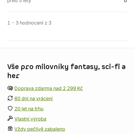
před 5 lety
0
1
-
3
hodnocení
z
3
Informace o obchodu
Vše pro milovníky fantasy, sci-fi a
her
Doprava zdarma nad 2 299 Kč
60 dní na vrácení
20 let na trhu
Vlastní výroba
Vždy pečlivě zabaleno