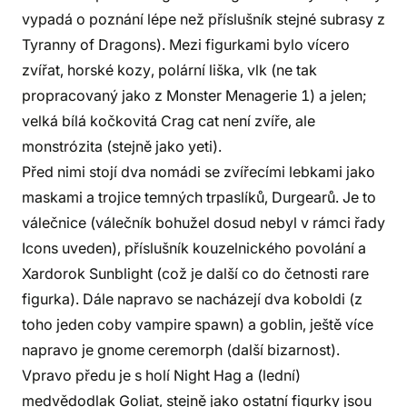
vypadá o poznání lépe než příslušník stejné subrasy z
Tyranny of Dragons). Mezi figurkami bylo vícero
zvířat, horské kozy, polární liška, vlk (ne tak
propracovaný jako z Monster Menagerie 1) a jelen;
velká bílá kočkovitá Crag cat není zvíře, ale
monstrózita (stejně jako yeti).
Před nimi stojí dva nomádi se zvířecími lebkami jako
maskami a trojice temných trpaslíků, Durgearů. Je to
válečnice (válečník bohužel dosud nebyl v rámci řady
Icons uveden), příslušník kouzelnického povolání a
Xardorok Sunblight (což je další co do četnosti rare
figurka). Dále napravo se nacházejí dva koboldi (z
toho jeden coby vampire spawn) a goblin, ještě více
napravo je gnome ceremorph (další bizarnost).
Vpravo předu je s holí Night Hag a (lední)
medvědodlak Goliat, stejně jako ostatní figurky jsou