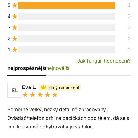
5
1
4
0
3
0
2
0
1
0
Jak fungují hodnocení?
nejprospěšnější
nejnovější
Eva L.
zlatý recenzent
EL
Poměrně velký, hezky detailně zpracovaný.
Ovladač/telefon drží na pacičkách pod tělem, dá se s
ním libovolně pohybovat a je stabilní.