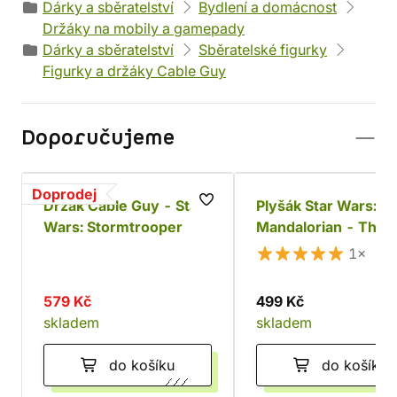
Dárky a sběratelství
Bydlení a domácnost
Držáky na mobily a gamepady
Dárky a sběratelství
Sběratelské figurky
Figurky a držáky Cable Guy
Doporučujeme
Doprodej
Držák Cable Guy - Star
Plyšák Star Wars: T
Wars: Stormtrooper
Mandalorian - The C
1×
579 Kč
499 Kč
skladem
skladem
do košíku
do košíku