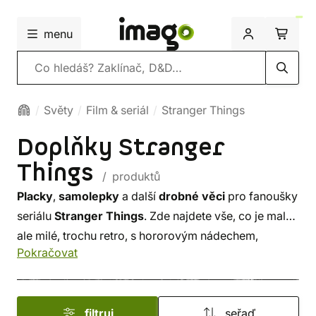
menu
Vyhledávání
Světy
Film & seriál
Stranger Things
Doplňky Stranger
Things
/ produktů
Placky
,
samolepky
a další
drobné věci
pro fanoušky
seriálu
Stranger Things
. Zde najdete vše, co je malé,
ale milé, trochu retro, s hororovým nádechem,
Pokračovat
zkrátka
licencovaný merch
v jedinečném stylu
Stranger Things. S talismanem v podobě placky či
samolepky s oblíbenými hrdiny vás žádné monstrum
filtruj
seřaď
nepřekvapí!