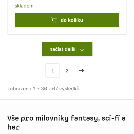
skladem
do košíku
načíst další
1
2
zobrazeno
1
-
36
z
67
výsledků
Informace o obchodu
Vše pro milovníky fantasy, sci-fi a
her