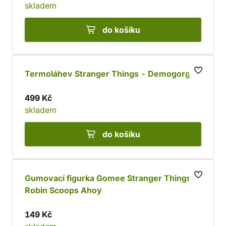
skladem
do košíku
Termoláhev Stranger Things - Demogorgon
499 Kč
skladem
do košíku
Gumovací figurka Gomee Stranger Things -
Robin Scoops Ahoy
149 Kč