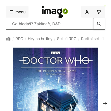
menu
Vyhledávání
RPG
Hry na hrdiny
Sci-fi RPG
Raritní sci-fi RP