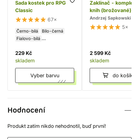
Sada kostek pro RPG
Zaklínač - komplet 
Classic
knih (brožované)
Andrzej Sapkowski
67×
5×
Černo-bílá
Bílo-černá
Fialovo-bílá
Tyrkysovo-bílá
229 Kč
2 599 Kč
skladem
skladem
Vyber barvu
do košíku
Hodnocení
Produkt zatím nikdo nehodnotil, buď první!