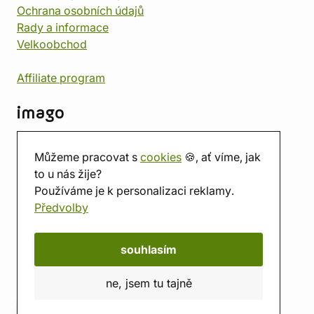
Ochrana osobních údajů
Rady a informace
Velkoobchod
Affiliate program
imago
Kontakt
Můžeme pracovat s
cookies
🍪, ať víme, jak
Prodejna
to u nás žije?
Herna
Používáme je k personalizaci reklamy.
O nás
Předvolby
Hodnocení obchodu
Dárkové poukazy
Kalendář
souhlasím
imago.blog
ne, jsem tu tajně