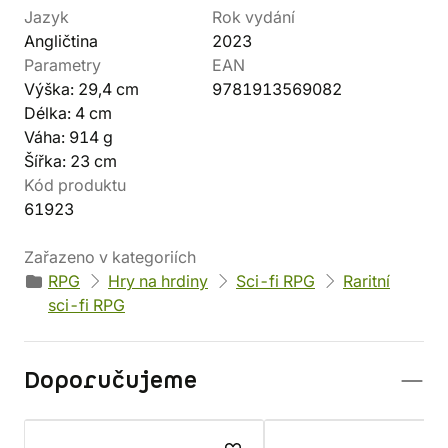
Jazyk
Rok vydání
Angličtina
2023
Parametry
EAN
Výška: 29,4 cm
9781913569082
Délka: 4 cm
Váha: 914 g
Šířka: 23 cm
Kód produktu
61923
Zařazeno v kategoriích
RPG
Hry na hrdiny
Sci-fi RPG
Raritní
sci-fi RPG
Doporučujeme