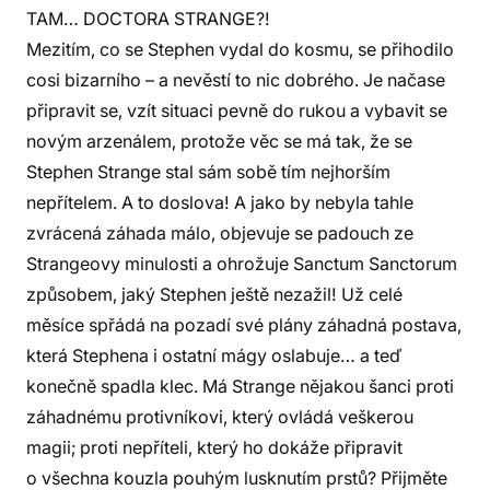
TAM… DOCTORA STRANGE?!
Mezitím, co se Stephen vydal do kosmu, se přihodilo
cosi bizarního – a nevěstí to nic dobrého. Je načase
připravit se, vzít situaci pevně do rukou a vybavit se
novým arzenálem, protože věc se má tak, že se
Stephen Strange stal sám sobě tím nejhorším
nepřítelem. A to doslova! A jako by nebyla tahle
zvrácená záhada málo, objevuje se padouch ze
Strangeovy minulosti a ohrožuje Sanctum Sanctorum
způsobem, jaký Stephen ještě nezažil! Už celé
měsíce spřádá na pozadí své plány záhadná postava,
která Stephena i ostatní mágy oslabuje… a teď
konečně spadla klec. Má Strange nějakou šanci proti
záhadnému protivníkovi, který ovládá veškerou
magii; proti nepříteli, který ho dokáže připravit
o všechna kouzla pouhým lusknutím prstů? Přijměte