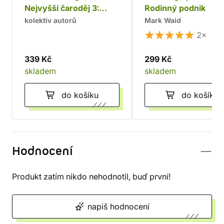
Nejvyšší čaroděj 3:
Rodinný podnik
Herold
kolektiv autorů
Mark Waid
2×
339 Kč
299 Kč
skladem
skladem
do košíku
do košíku
Hodnocení
Produkt zatím nikdo nehodnotil, buď první!
napiš hodnocení