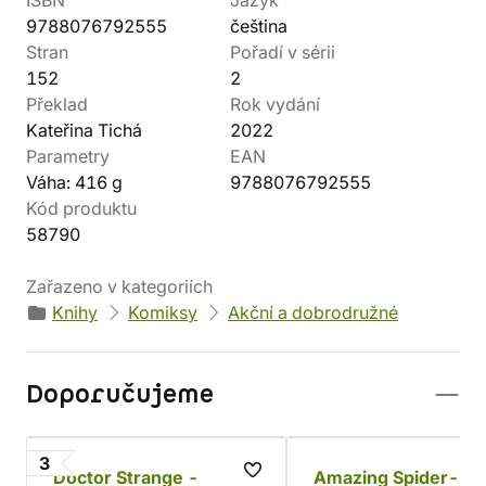
ISBN
Jazyk
9788076792555
čeština
Stran
Pořadí v sérii
152
2
Překlad
Rok vydání
Kateřina Tichá
2022
Parametry
EAN
Váha: 416 g
9788076792555
Kód produktu
58790
Zařazeno v kategoriích
Knihy
Komiksy
Akční a dobrodružné
Doporučujeme
3
Doctor Strange -
Amazing Spider-Ma