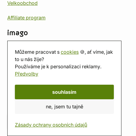
Velkoobchod
Affiliate program
imago
Kontakt
Můžeme pracovat s
cookies
🍪, ať víme, jak
Prodejna
to u nás žije?
Herna
Používáme je k personalizaci reklamy.
O nás
Předvolby
Hodnocení obchodu
Dárkové poukazy
Kalendář
souhlasím
imago.blog
ne, jsem tu tajně
Zásady ochrany osobních údajů