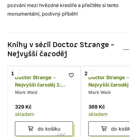
pozvání mezi hvězdné kreslíře a přečtěte si tento
monumentální, podivný příběh!
Knihy v sérii Doctor Strange -
Nejvyšší čaroděj
1
2
Doctor Strange -
Doctor Strange -
Nejvyšší čaroděj 1:
Nejvyšší čaroděj 2:
Napříč vesmírem
Úhrada
Mark Waid
Mark Waid
329 Kč
369 Kč
skladem
skladem
do košíku
do košíku