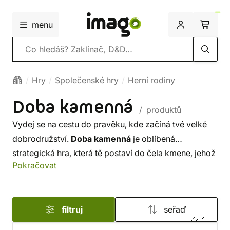
menu
Vyhledávání
Hry
Společenské hry
Herní rodiny
Doba kamenná
/ produktů
Vydej se na cestu do pravěku, kde začíná tvé velké
dobrodružství.
Doba kamenná
je oblíbená
strategická hra, která tě postaví do čela kmene, jehož
Pokračovat
přežití a rozvoj závisí na tvých rozhodnutích. Sbírej
suroviny, stavěj obydlí, rozvíjej technologie a starej
se o svou komunitu - to vše v malebném pravěkém
filtruj
seřaď
prostředí.