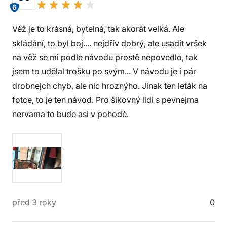
6
Věž je to krásná, bytelná, tak akorát velká. Ale
skládání, to byl boj.... nejdřív dobrý, ale usadit vršek
na věž se mi podle návodu prostě nepovedlo, tak
jsem to udělal trošku po svým... V návodu je i pár
drobnejch chyb, ale nic hroznýho. Jinak ten leták na
fotce, to je ten návod. Pro šikovný lidi s pevnejma
nervama to bude asi v pohodě.
před 3 roky
0