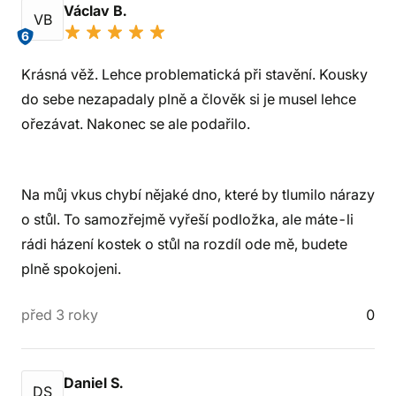
Václav B.
VB
6
Krásná věž. Lehce problematická při stavění. Kousky
do sebe nezapadaly plně a člověk si je musel lehce
ořezávat. Nakonec se ale podařilo.
Na můj vkus chybí nějaké dno, které by tlumilo nárazy
o stůl. To samozřejmě vyřeší podložka, ale máte-li
rádi házení kostek o stůl na rozdíl ode mě, budete
plně spokojeni.
před 3 roky
0
Daniel S.
DS