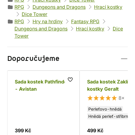
RPG
Dungeons and Dragons
Hrací kostky
Dice Tower
RPG
Hry na hrdiny
Fantasy RPG
Dungeons and Dragons
Hrací kostky
Dice
Tower
Doporučujeme
Sada kostek Pathfinder
Sada kostek Zaklína
- Avistan
kostky Geralt
8×
Perleťovo-hnědá
Hnědá perleť-stříbrná
Hnědo-stříbrná
399 Kč
499 Kč
Černo-stříbrná