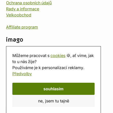
Ochrana osobních údajů
Rady a informace
Velkoobchod
Affiliate program
imago
Kontakt
Můžeme pracovat s
cookies
🍪, ať víme, jak
Prodejna
to u nás žije?
Herna
Používáme je k personalizaci reklamy.
O nás
Předvolby
Hodnocení obchodu
Dárkové poukazy
Kalendář
souhlasím
imago.blog
ne, jsem tu tajně