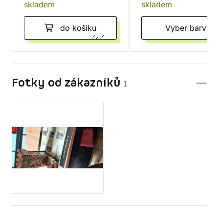
skladem
skladem
Šedo-měděná
do košíku
Vyber barvu
Fotky od zákazníků
1