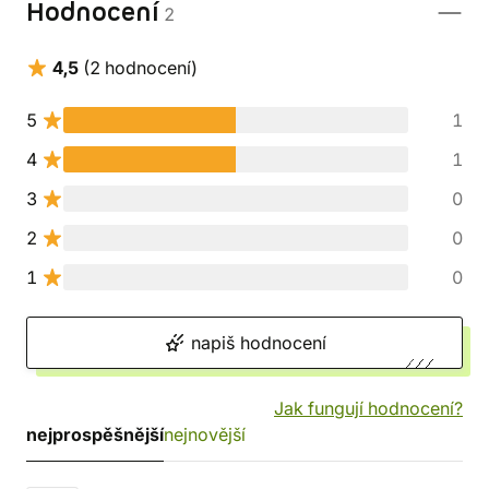
Hodnocení
2
4,5
(2 hodnocení)
5
1
4
1
3
0
2
0
1
0
napiš hodnocení
Jak fungují hodnocení?
nejprospěšnější
nejnovější