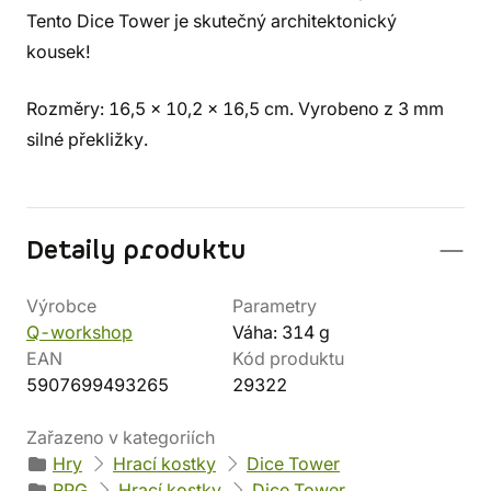
Tento Dice Tower je skutečný architektonický
kousek!
Rozměry: 16,5 x 10,2 x 16,5 cm. Vyrobeno z 3 mm
silné překližky.
Detaily produktu
Výrobce
Parametry
Q-workshop
Váha: 314 g
EAN
Kód produktu
5907699493265
29322
Zařazeno v kategoriích
Hry
Hrací kostky
Dice Tower
RPG
Hrací kostky
Dice Tower