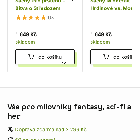
Šachy Pán prstenů -
Šachy Minecraft -
Bitva o Středozem
Hrdinové vs. Monst
6×
1 649 Kč
1 649 Kč
skladem
skladem
do košíku
do košíku
Informace o obchodu
Vše pro milovníky fantasy, sci-fi a
her
Doprava zdarma nad 2 299 Kč