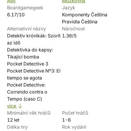
Albi
Mozkovna
Boardgamegeek
Jazyk
6.17/10
Komponenty Čeština
Pravidla Čeština
Alternativní názvy
Náročnost
Detektív krónikák: Szorít
1.36/5
az idő
Detektivka do kapsy:
Tikající bomba
Pocket Detective 3
Pocket Detective Nº3: El
tiempo se agota
Pocket Detective:
Correndo contra o
Tempo (caso C)
více
Minimální věk hráčů
Počet hráčů
12 let
1-6
Délka hry
Rok vydání