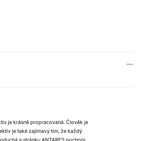
tiv je krásně propracovaná. Člověk je
tiv je také zajímavý tím, že každý
dnoduchá a stránku ANTARES pochopí