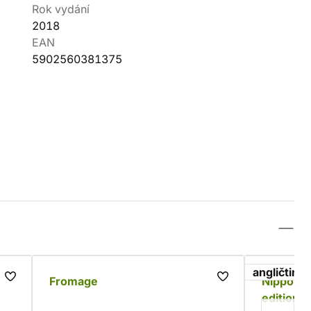
Rok vydání
2018
EAN
5902560381375
angličtina
Fromage
Nippon Z
edition)