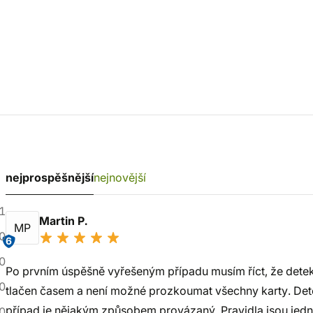
nejprospěšnější
nejnovější
1
Martin P.
MP
0
6
0
Po prvním úspěšně vyřešeným případu musím říct, že detek
0
tlačen časem a není možné prozkoumat všechny karty. Detek
případ je nějakým způsobem provázaný. Pravidla jsou je
0