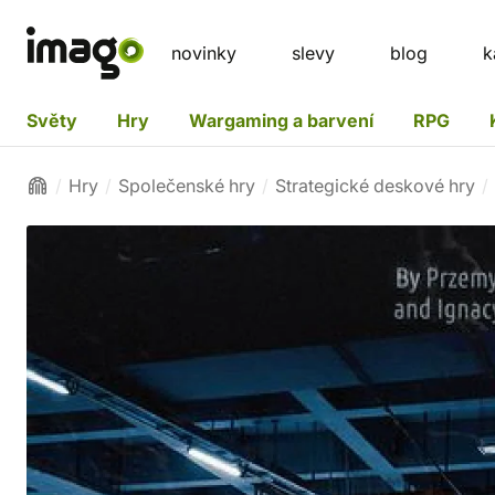
novinky
slevy
blog
k
Světy
Hry
Wargaming a barvení
RPG
Hry
Společenské hry
Strategické deskové hry