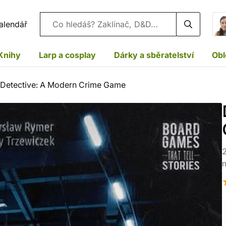
Vyhledávání
alendář
Knihy
Larp a cosplay
Dárky a sběratelství
Obl
Detective: A Modern Crime Game