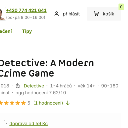
0
+420 774 421 641
přihlásit
košík
(po-pá 9:00-16:00)
ečení
Tipy
Detective: A Modern
Crime Game
2018
Detective
1-4 hráčů
věk 14+
90-180
minut
bgg hodnocení 7.62/10
5
(1 hodnocení)
doprava od 59 Kč