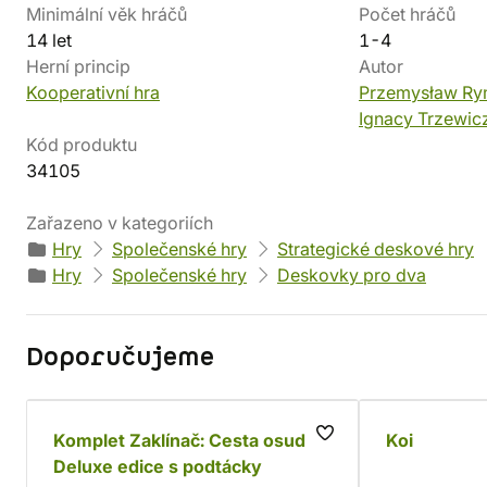
Minimální věk hráčů
Počet hráčů
14 let
1-4
Herní princip
Autor
Kooperativní hra
Przemysław Ry
Ignacy Trzewic
Kód produktu
34105
Zařazeno v kategoriích
Hry
Společenské hry
Strategické deskové hry
Hry
Společenské hry
Deskovky pro dva
Doporučujeme
Komplet Zaklínač: Cesta osudu -
Koi
Deluxe edice s podtácky