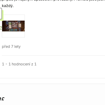
každý.
í?
před 7 lety
1
-
1
hodnocení
z
1
er