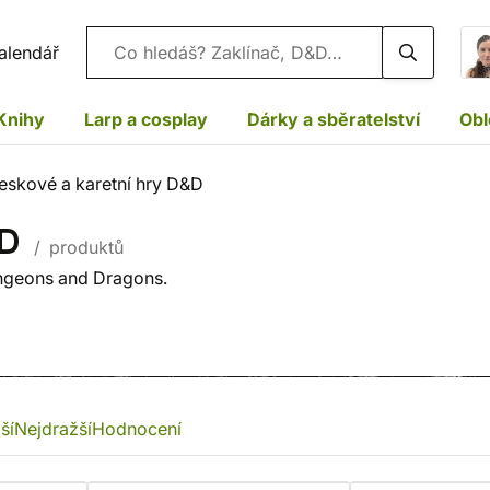
Vyhledávání
alendář
Knihy
Larp a cosplay
Dárky a sběratelství
Obl
eskové a karetní hry D&D
&D
/ produktů
ungeons and Dragons.
ší
Nejdražší
Hodnocení