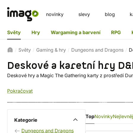
novinky
slevy
blog
k
Světy
Hry
Wargaming a barvení
RPG
Světy
Gaming & hry
Dungeons and Dragons
D
Deskové a karetní hry D
Deskové hry a Magic The Gathering karty z prostředí D
Pokračovat
Top
Novinky
Nejlevněj
Kategorie
Dungeons and Dragons