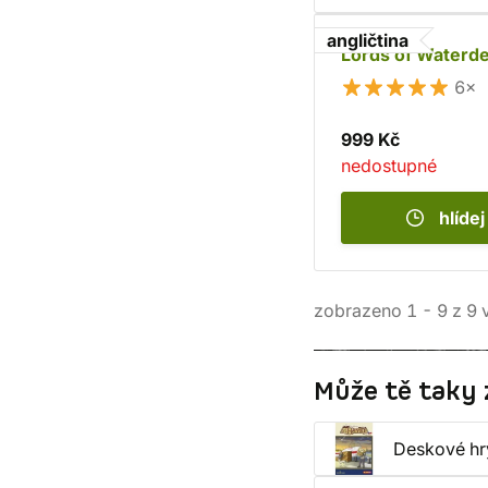
angličtina
Lords of Waterd
6×
999 Kč
nedostupné
hlídej
zobrazeno
1
-
9
z
9
v
Může tě taky 
Deskové hr