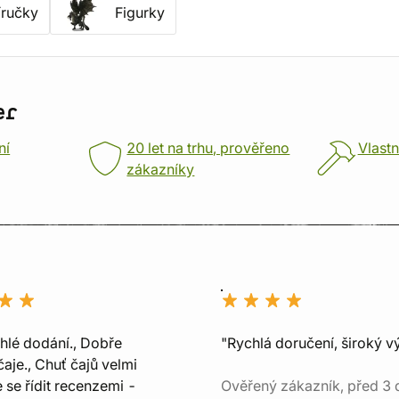
íručky
Figurky
er
ní
20 let na trhu, prověřeno
Vlastn
zákazníky
chlé dodání., Dobře
"Rychlá doručení, široký v
aje., Chuť čajů velmi
e se řídit recenzemi -
Ověřený zákazník, před 3 