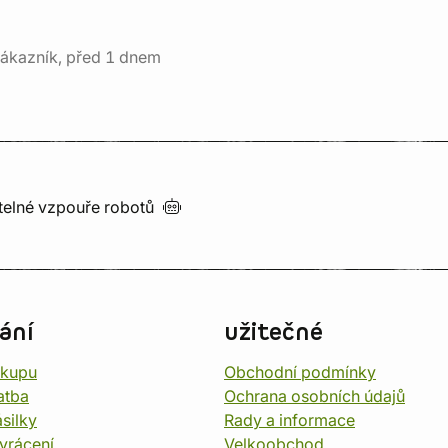
ákazník, před 1 dnem
utelné vzpouře
robotů
ání
užitečné
ákupu
Obchodní podmínky
atba
Ochrana osobních údajů
silky
Rady a informace
vrácení
Velkoobchod