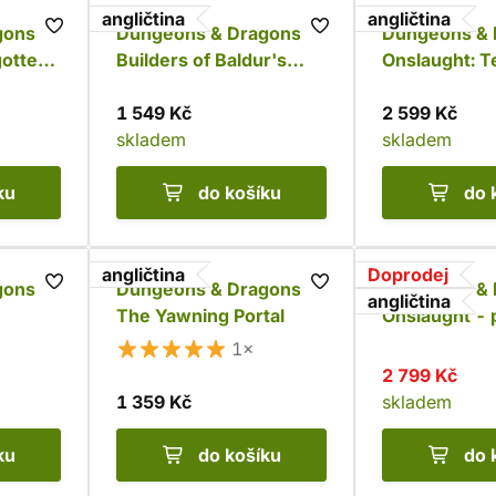
angličtina
angličtina
ons:
Dungeons & Dragons:
Dungeons & 
gotten
Builders of Baldur's
Onslaught: Te
um
Gate
the Lichen Li
’s
1 549 Kč
Set
2 599 Kč
skladem
skladem
ku
do košíku
do 
angličtina
Doprodej
ons:
Dungeons & Dragons:
Dungeons & 
angličtina
The Yawning Portal
Onslaught -
obal
1×
2 799 Kč
1 359 Kč
skladem
ku
do košíku
do 