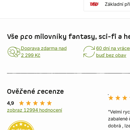
Základní př
Informace o obchodu
Vše pro milovníky fantasy, sci-fi a h
Doprava zdarma nad
60 dní na vráce
2 299 Kč
buď bez obav
Ověřené recenze
4,9
zobraz 12994 hodnocení
"Velmi ry
zabalené č
dobrá , lz