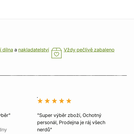
í dílna
a
nakladatelství
Vždy pečlivě zabaleno
ýběr"
"Super výběr zboží, Ochotný
personál, Prodejna je ráj všech
dny
nerdů"