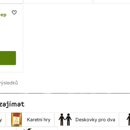
eep
ýsledků
zajímat
y
Karetní hry
Deskovky pro dva