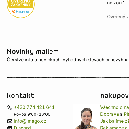
nelžou."
Ověřený z
Novinky mailem
Čerstvé info o novinkách, výhodných slevách či nevyhn
kontakt
nakupov
+420 774 421 641
Všechno o n
Doprava
a
Pl
Po-pá 9:00-16:00
info@imago.cz
Jak balíme zá
Discord
Reklamace a 