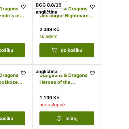
BGG 8.8/10
Dragons
Dungeons & Dragons
angličtina
ndrils of
Onslaught: Nightmare
ch Starter
of the Frogmire Coven
- Maps & Monsters
2 349 Kč
Expansion
skladem
košíku
do košíku
angličtina
Dragons:
Dungeons & Dragons:
 poškozený
Heroes of the
Borderlands Starter Set
1 199 Kč
nedostupné
košíku
hlídej