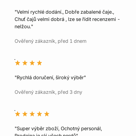
"Velmi rychlé dodání., Dobře zabalené čaje.,
Chuť čajů velmi dobrá , lze se řídit recenzemi -
nelžou."
Ověřený zákazník, před 1 dnem
"Rychlá doručení, široký výběr"
Ověřený zákazník, před 3 dny
"Super výběr zboží, Ochotný personál,
Prodejna je ráj všech nerdů"