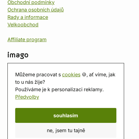
Obchodní podmínky
Ochrana osobních údajů
Rady a informace
Velkoobchod
Affiliate program
imago
Kontakt
Můžeme pracovat s
cookies
🍪, ať víme, jak
Prodejna
to u nás žije?
Herna
Používáme je k personalizaci reklamy.
O nás
Předvolby
Hodnocení obchodu
Dárkové poukazy
Kalendář
souhlasím
imago.blog
ne, jsem tu tajně