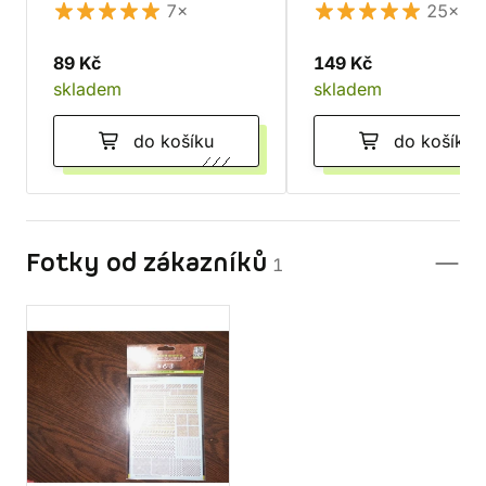
Ultramate
posyp
7×
25×
89 Kč
149 Kč
skladem
skladem
do košíku
do košíku
Fotky od zákazníků
1