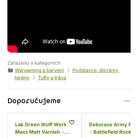
Detaily produktu
Výrobce
Parametry
Green Stuff World
Váha: 34 g
EAN
Kód produktu
8436574503708
52326
Zařazeno v kategoriích
Wargaming a barvení
Podstavce, diorámy,
terény
Tufty a tráva
Doporučujeme
Lak Green Stuff World:
Dekorace Army Pain
Maxx Matt Varnish -
- Battlefield Rocks,