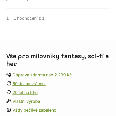
1
-
1
hodnocení
z
1
Informace o obchodu
Vše pro milovníky fantasy, sci-fi a
her
Doprava zdarma nad 2 299 Kč
60 dní na vrácení
20 let na trhu
Vlastní výroba
Vždy pečlivě zabaleno