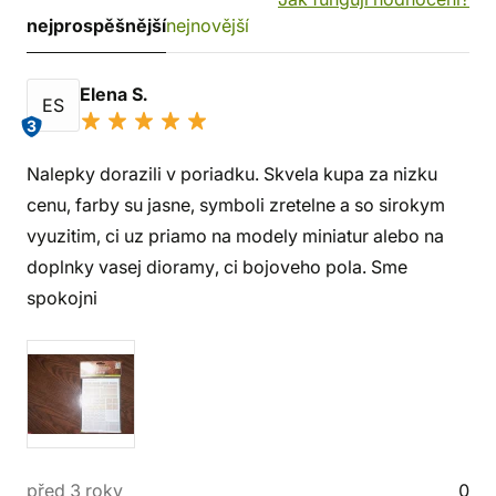
nejprospěšnější
nejnovější
Elena S.
ES
3
Nalepky dorazili v poriadku. Skvela kupa za nizku
cenu, farby su jasne, symboli zretelne a so sirokym
vyuzitim, ci uz priamo na modely miniatur alebo na
doplnky vasej dioramy, ci bojoveho pola. Sme
spokojni
před 3 roky
0