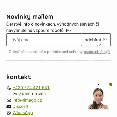
Novinky mailem
Čerstvé info o novinkách, výhodných slevách či
nevyhnutelné vzpouře
robotů
odebírat
Odesláním souhlasíš s podmínkami ochrany
osobních údajů
.
kontakt
+420 774 421 641
Po-pá 9:00-16:00
info@imago.cz
Discord
WhatsApp