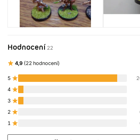
Hodnocení
22
4,9
(22 hodnocení)
5
2
4
3
2
1