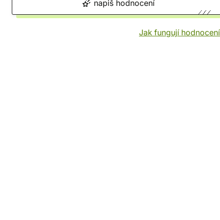
napiš hodnocení
Jak fungují hodnocen