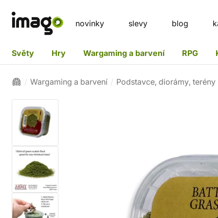
novinky
slevy
blog
k
Světy
Hry
Wargaming a barvení
RPG
Wargaming a barvení
Podstavce, diorámy, terény