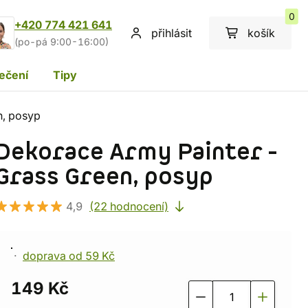
0
+420 774 421 641
přihlásit
košík
(po-pá 9:00-16:00)
ečení
Tipy
n, posyp
Dekorace Army Painter -
Grass Green, posyp
4,9
(22 hodnocení)
doprava od 59 Kč
149 Kč