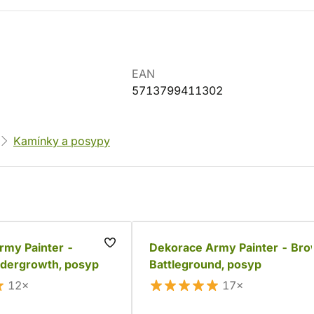
EAN
5713799411302
Kamínky a posypy
rmy Painter -
Dekorace Army Painter - Br
dergrowth, posyp
Battleground, posyp
12×
17×