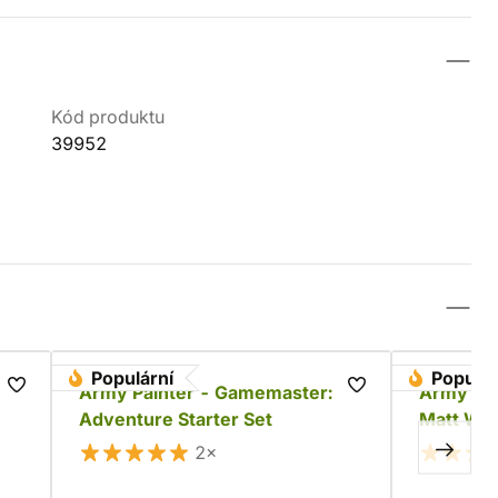
Kód produktu
39952
Populární
Populár
own
Army Painter - Gamemaster:
Army Pai
Adventure Starter Set
Matt Whi
2×