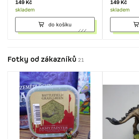
149 Kč
149 Kč
skladem
skladem
do košíku
Fotky od zákazníků
21