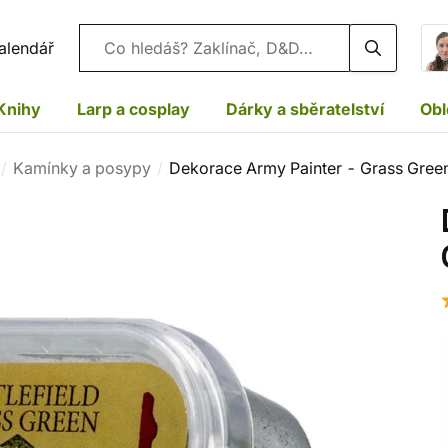
Vyhledávání
alendář
Knihy
Larp a cosplay
Dárky a sběratelství
Obl
Kamínky a posypy
Dekorace Army Painter - Grass Gree