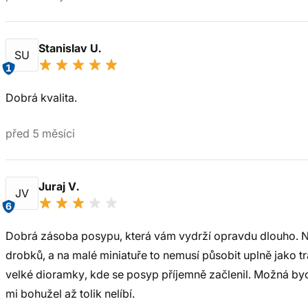
Stanislav U.
SU
1
Dobrá kvalita.
před 5 měsíci
Juraj V.
JV
6
Dobrá zásoba posypu, která vám vydrží opravdu dlouho. Ne
drobků, a na malé miniatuře to nemusí působit uplně jako tr
velké dioramky, kde se posyp příjemně začlenil. Možná bych 
mi bohužel až tolik nelíbí.