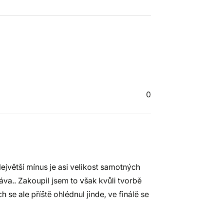
0
jvětší mínus je asi velikost samotných
áva.. Zakoupil jsem to však kvůli tvorbě
se ale příště ohlédnul jinde, ve finálě se