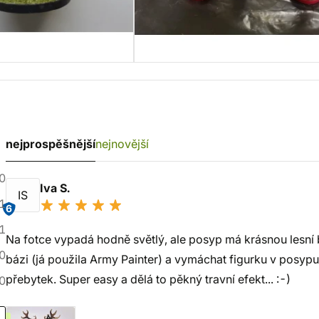
nejprospěšnější
nejnovější
0
Iva S.
IS
1
6
1
Na fotce vypadá hodně světlý, ale posyp má krásnou lesní b
0
bázi (já použila Army Painter) a vymáchat figurku v posypu
přebytek. Super easy a dělá to pěkný travní efekt... :-)
0