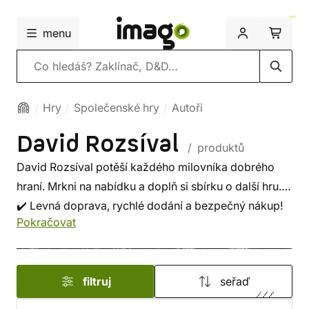
menu
Vyhledávání
Hry
Společenské hry
Autoři
David Rozsíval
/ produktů
David Rozsíval potěší každého milovníka dobrého
hraní. Mrkni na nabídku a doplň si sbírku o další hru.
✔️ Levná doprava, rychlé dodání a bezpečný nákup!
Pokračovat
filtruj
seřaď