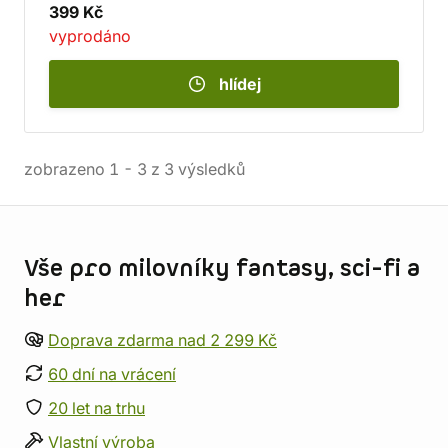
399 Kč
vyprodáno
hlídej
zobrazeno
1
-
3
z
3
výsledků
Informace o obchodu
Vše pro milovníky fantasy, sci-fi a
her
Doprava zdarma nad 2 299 Kč
60 dní na vrácení
20 let na trhu
Vlastní výroba