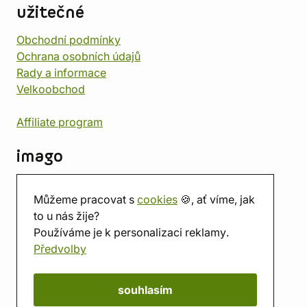
užitečné
Obchodní podmínky
Ochrana osobních údajů
Rady a informace
Velkoobchod
Affiliate program
imago
Kontakt
Můžeme pracovat s
cookies
🍪, ať víme, jak
Prodejna
to u nás žije?
Herna
Používáme je k personalizaci reklamy.
O nás
Předvolby
Hodnocení obchodu
Dárkové poukazy
Kalendář
souhlasím
imago.blog