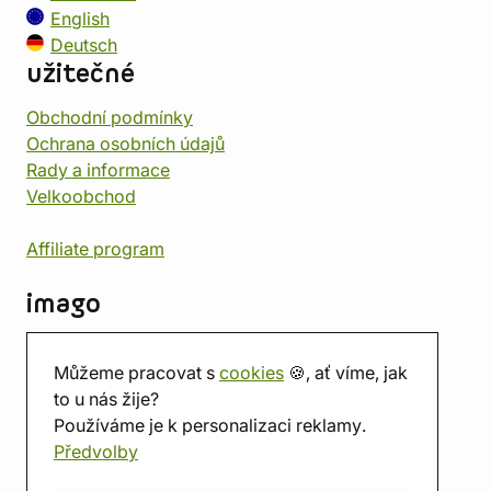
English
Deutsch
užitečné
Obchodní podmínky
Ochrana osobních údajů
Rady a informace
Velkoobchod
Affiliate program
imago
Kontakt
Můžeme pracovat s
cookies
🍪, ať víme, jak
Prodejna
to u nás žije?
Herna
Používáme je k personalizaci reklamy.
O nás
Předvolby
Hodnocení obchodu
Dárkové poukazy