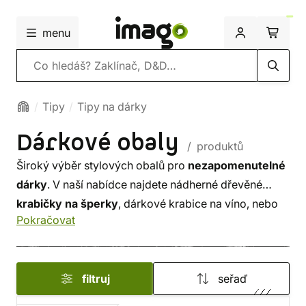
menu
Vyhledávání
Tipy
Tipy na dárky
Dárkové obaly
/ produktů
Široký výběr stylových obalů pro
nezapomenutelné
dárky
. V naší nabídce najdete nádherné dřevěné
krabičky na šperky
, dárkové krabice na víno, nebo
Pokračovat
dřevěné truhličky
na ty nejcennější poklady. Pro
filmové fanoušky nabízíme dárkové krabičky
s tematikou
Harryho Pottera
. Samozřejmě nesmí
filtruj
seřaď
chybět ani vánoční
balicí papír
.