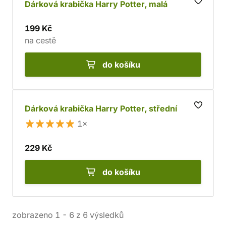
Dárková krabička Harry Potter, malá
199 Kč
na cestě
do košíku
Dárková krabička Harry Potter, střední
1×
229 Kč
do košíku
zobrazeno
1
-
6
z
6
výsledků