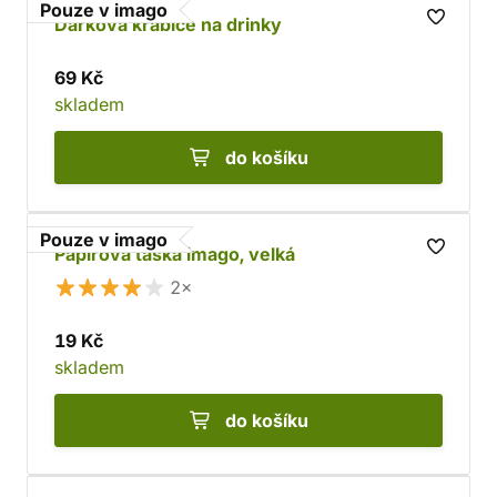
Pouze v imago
Dárková krabice na drinky
69 Kč
skladem
do košíku
Pouze v imago
Papírová taška imago, velká
2×
19 Kč
skladem
do košíku