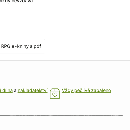
 nikdy nevzdává
RPG e-knihy a pdf
í dílna
a
nakladatelství
Vždy pečlivě zabaleno