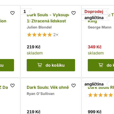
1
Doprodej
Dark Souls - Vykoupení
Dark Souls: 
angličtina
ion
1: Ztracená lidskost
King
Julien Blondel
George Mann
2×
219 Kč
349 Kč
skladem
skladem
ku
do košíku
do 
angličtina
Z Dark
Dark Souls: Věk ohně
Dark Souls 
Ryan O'Sullivan
219 Kč
999 Kč