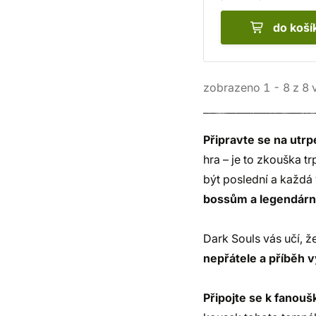
do koší
zobrazeno
1
-
8
z
8
v
Připravte se na utrpe
hra – je to zkouška t
být poslední a každá 
bossům a legendár
Dark Souls vás učí, ž
nepřátele a příběh v
Připojte se k fanoušk