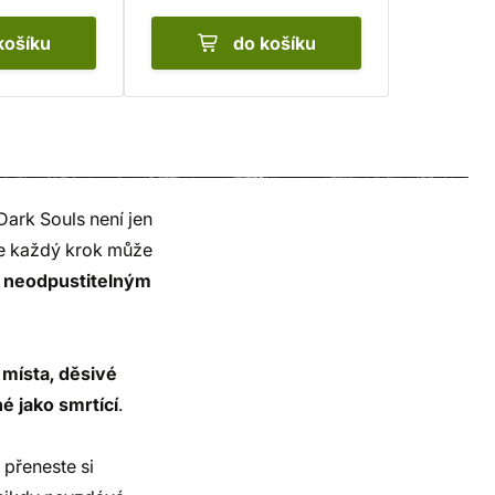
košíku
do košíku
ark Souls není jen
kde každý krok může
li neodpustitelným
 místa, děsivé
é jako smrtící
.
 přeneste si