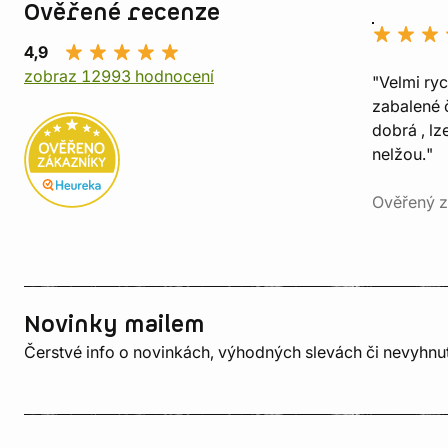
Ověřené recenze
4,9
zobraz 12993 hodnocení
"Velmi ry
zabalené č
dobrá , lz
nelžou."
Ověřený z
Novinky mailem
Čerstvé info o novinkách, výhodných slevách či nevyhn