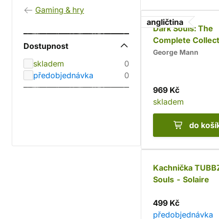
Gaming & hry
angličtina
Dark Souls: The
Complete Collect
Dostupnost
George Mann
skladem
0
předobjednávka
0
969 Kč
skladem
do koší
Kachnička TUBB
Souls - Solaire
499 Kč
předobjednávka