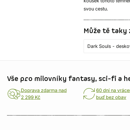
kousek tohoto temnéh
svou cestu.
Může tě taky 
Dark Souls - desko
Informace o obchodu
Vše pro milovníky fantasy, sci-fi a h
Doprava zdarma nad
60 dní na vráce
2 299 Kč
buď bez obav