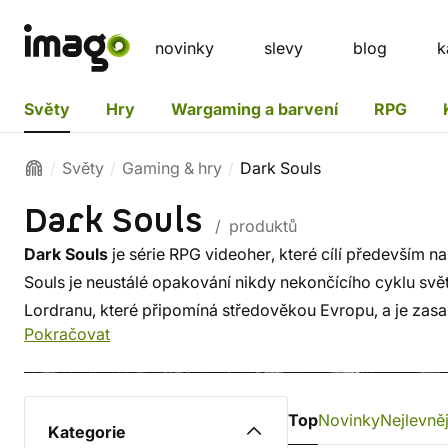
novinky
slevy
blog
k
Světy
Hry
Wargaming a barvení
RPG
Světy
Gaming & hry
Dark Souls
Dark Souls
/ produktů
Dark Souls
je série RPG videoher, které cílí především 
Souls je neustálé opakování nikdy nekončícího cyklu svět
Lordranu, které připomíná středověkou Evropu, a je zas
Pokračovat
a nemrtvých.
Top
Novinky
Nejlevněj
Kategorie