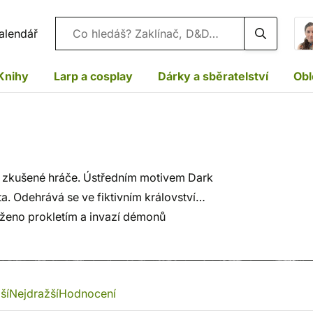
Vyhledávání
alendář
Knihy
Larp a cosplay
Dárky a sběratelství
Obl
na zkušené hráče. Ústředním motivem Dark
a. Odehrává se ve fiktivním království
aženo prokletím a invazí démonů
ší
Nejdražší
Hodnocení