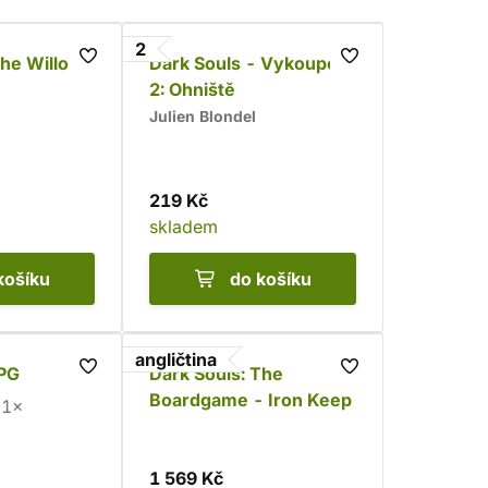
2
The Willow
Dark Souls - Vykoupení
2: Ohniště
Julien Blondel
219 Kč
skladem
košíku
do košíku
angličtina
RPG
Dark Souls: The
Boardgame - Iron Keep
1×
1 569 Kč