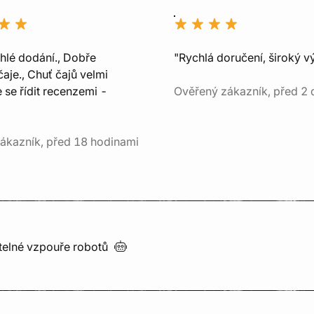
chlé dodání., Dobře
"Rychlá doručení, široký v
aje., Chuť čajů velmi
e se řídit recenzemi -
Ověřený zákazník, před 2 
ákazník, před 18 hodinami
utelné vzpouře
robotů