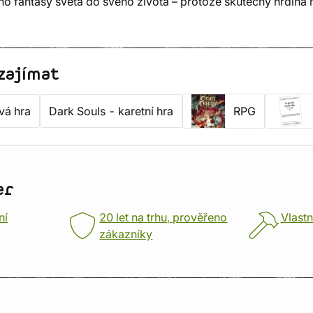
o fantasy světa do svého života – protože skutečný hrdina
zajímat
vá hra
Dark Souls - karetní hra
RPG
er
ní
20 let na trhu, prověřeno
Vlastn
zákazníky