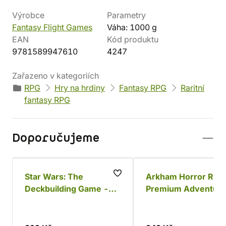
Výrobce
Parametry
Fantasy Flight Games
Váha: 1000 g
EAN
Kód produktu
9781589947610
4247
Zařazeno v kategoriích
RPG
Hry na hrdiny
Fantasy RPG
Raritní
fantasy RPG
Doporučujeme
Star Wars: The
Arkham Horror RPG
Deckbuilding Game -
Premium Adventure
Povstalci a Impérium
Terra Antarctica