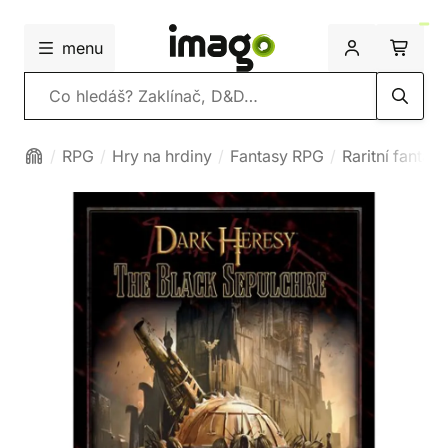
menu
Vyhledávání
RPG
Hry na hrdiny
Fantasy RPG
Raritní fantas