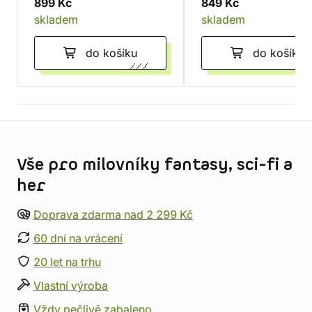
899 Kč
849 Kč
skladem
skladem
do košíku
do košíku
Informace o obchodu
Vše pro milovníky fantasy, sci-fi a
her
Doprava zdarma nad 2 299 Kč
60 dní na vrácení
20 let na trhu
Vlastní výroba
Vždy pečlivě zabaleno