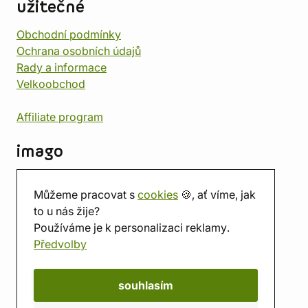
užitečné
Obchodní podmínky
Ochrana osobních údajů
Rady a informace
Velkoobchod
Affiliate program
imago
Kontakt
Můžeme pracovat s
cookies
🍪, ať víme, jak
Prodejna
to u nás žije?
Herna
Používáme je k personalizaci reklamy.
O nás
Předvolby
Hodnocení obchodu
Dárkové poukazy
Kalendář
souhlasím
imago.blog