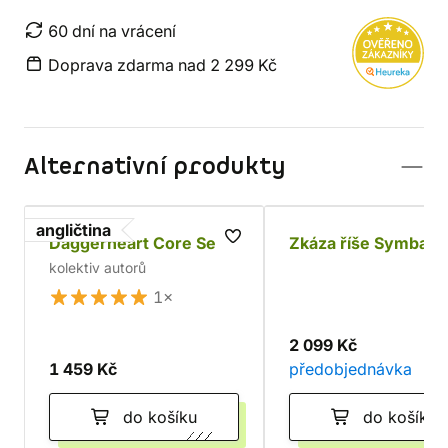
60 dní na vrácení
Doprava zdarma nad 2 299 Kč
Alternativní produkty
angličtina
Daggerheart Core Set
Zkáza říše Symbar
kolektiv autorů
1×
2 099 Kč
1 459 Kč
předobjednávka
do košíku
do košíku