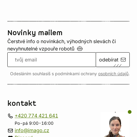
Novinky mailem
Čerstvé info o novinkách, výhodných slevách či
nevyhnutelné vzpouře
robotů
odebírat
Odesláním souhlasíš s podmínkami ochrany
osobních údajů
.
kontakt
+420 774 421 641
Po-pá 9:00-16:00
info@imago.cz