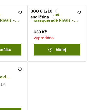
BGG 8.1/10
e
Vampire: The
angličtina
Rivals -
Masquerade Rivals -
& the
The Wolf and The Rat
639 Kč
vyprodáno
košíku
hlídej
ovi
1×