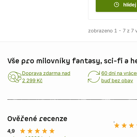
hlídej
zobrazeno
1
-
7
z
7
v
Informace o obchodu
Vše pro milovníky fantasy, sci-fi a h
Doprava zdarma nad
60 dní na vráce
2 299 Kč
buď bez obav
Ověřené recenze
4,9