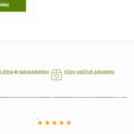
lídej
í dílna
a
nakladatelství
Vždy pečlivě zabaleno