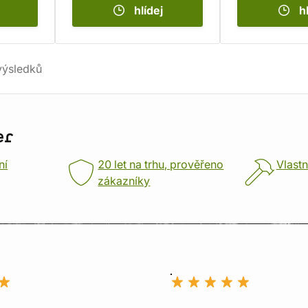
hlídej
h
ýsledků
er
ní
20 let na trhu, prověřeno
Vlastn
zákazníky