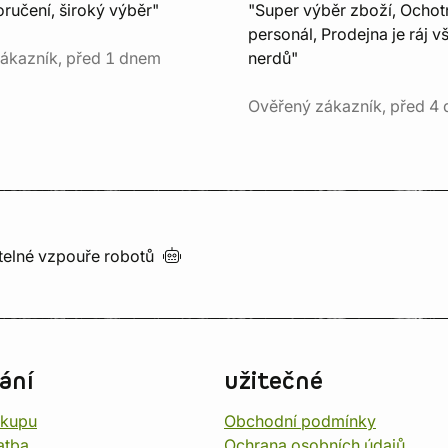
ručení, široký výběr"
"Super výběr zboží, Ochot
personál, Prodejna je ráj v
ákazník, před 1 dnem
nerdů"
Ověřený zákazník, před 4 
utelné vzpouře
robotů
ání
užitečné
ákupu
Obchodní podmínky
atba
Ochrana osobních údajů