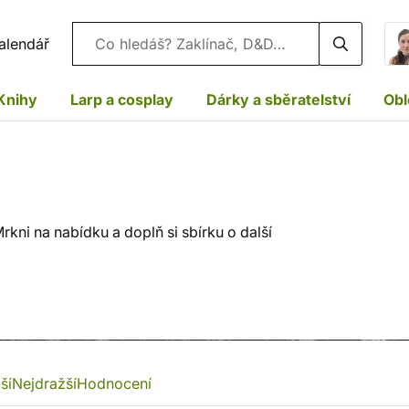
Vyhledávání
alendář
Knihy
Larp a cosplay
Dárky a sběratelství
Obl
kni na nabídku a doplň si sbírku o další
ší
Nejdražší
Hodnocení