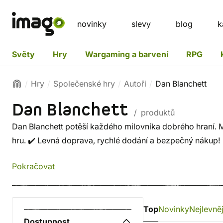
novinky
slevy
blog
k
Světy
Hry
Wargaming a barvení
RPG
Hry
Společenské hry
Autoři
Dan Blanchett
Dan Blanchett
/ produktů
Dan Blanchett potěší každého milovníka dobrého hraní. Mr
hru. ✔️ Levná doprava, rychlé dodání a bezpečný nákup!
Pokračovat
Top
Novinky
Nejlevněj
Dostupnost