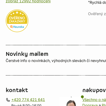
zobraz 12992 hodnocení
"Rychlá do
Ověřený z
Novinky mailem
Čerstvé info o novinkách, výhodných slevách či nevyhn
kontakt
nakupov
+420 774 421 641
Všechno o n
Doprava
a
Pl
Po-pá 9:00-16:00