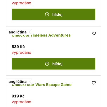
vyprodáno
hlídej
angličtina
Unlock 6! Timeless Adventures
839 Kč
vyprodáno
hlídej
angličtina
Unlock! Star Wars Escape Game
919 Kč
vyprodáno