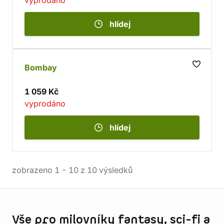
vyprodáno
hlídej
Bombay
1 059 Kč
vyprodáno
hlídej
zobrazeno
1
-
10
z
10
výsledků
Informace o obchodu
Vše pro milovníky fantasy, sci-fi a