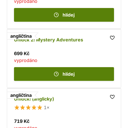
vyprodáno
hlídej
angličtina
Unlock 2! Mystery Adventures
699 Kč
vyprodáno
hlídej
angličtina
Unlock! (anglicky)
1×
719 Kč