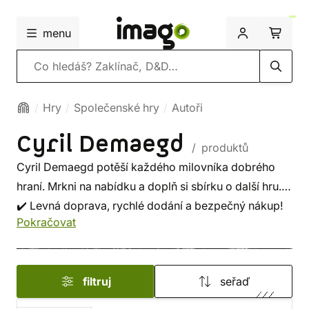
menu
Vyhledávání
Hry
Společenské hry
Autoři
Cyril Demaegd
/ produktů
Cyril Demaegd potěší každého milovníka dobrého
hraní. Mrkni na nabídku a doplň si sbírku o další hru.
✔️ Levná doprava, rychlé dodání a bezpečný nákup!
Pokračovat
filtruj
seřaď