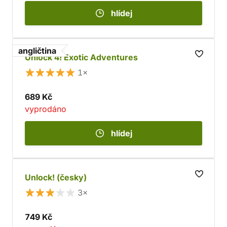
hlídej
angličtina
Unlock 4! Exotic Adventures
1×
689 Kč
vyprodáno
hlídej
Unlock! (česky)
3×
749 Kč