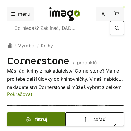
menu
Vyhledávání
Výrobci
Knihy
Cornerstone
/ produktů
Máš rádi knihy z nakladatelství Cornerstone? Máme
pro tebe další úlovky do knihovničky. V naší nabídce
nakladatelství Cornerstone si můžeš vybrat z celkem
Pokračovat
1 titulu. Najdeš zde i díla oblíbených autorů, jako je
Cassandra Khaw
. Nebo se koukni na další knihy
z kategorie
Zahraniční fantasy
.
filtruj
seřaď