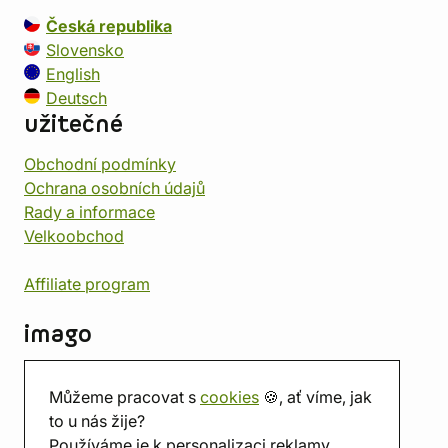
Česká republika
Slovensko
English
Deutsch
užitečné
Obchodní podmínky
Ochrana osobních údajů
Rady a informace
Velkoobchod
Affiliate program
imago
Kontakt
Můžeme pracovat s
cookies
🍪, ať víme, jak
Prodejna
to u nás žije?
Herna
Používáme je k personalizaci reklamy.
O nás