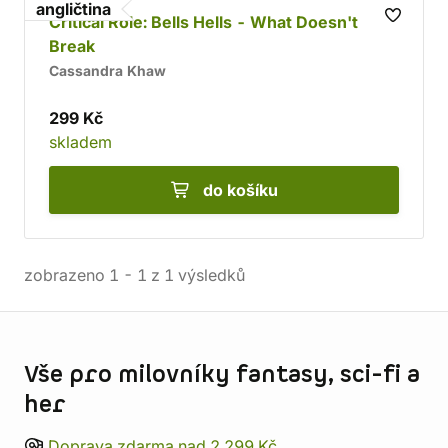
angličtina
Critical Role: Bells Hells - What Doesn't
Break
Cassandra Khaw
299 Kč
skladem
do košíku
zobrazeno
1
-
1
z
1
výsledků
Informace o obchodu
Vše pro milovníky fantasy, sci-fi a
her
Doprava zdarma nad 2 299 Kč