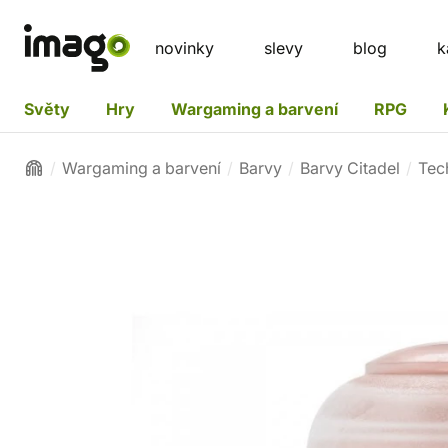
novinky
slevy
blog
k
Světy
Hry
Wargaming a barvení
RPG
Wargaming a barvení
Barvy
Barvy Citadel
Tec