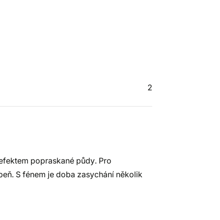
2
 efektem popraskané půdy. Pro
tupeň. S fénem je doba zasychání několik