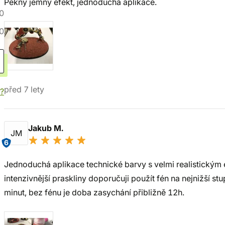
Pěkný jemný efekt, jednoduchá aplikace.
0
0
před 7 lety
í?
Jakub M.
JM
6
Jednoduchá aplikace technické barvy s velmi realistickým
intenzivnější praskliny doporučuji použít fén na nejnižší s
minut, bez fénu je doba zasychání přibližně 12h.