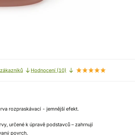
 zákazníků
Hodnocení (10)
arva rozpraskávací - jemnější efekt.
rvy, určené k úpravě podstavců – zahrnují
ovaný povrch.