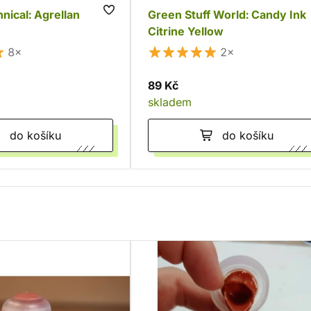
nical: Agrellan
Green Stuff World: Candy Ink
Citrine Yellow
8×
2×
89 Kč
skladem
do košíku
do košíku