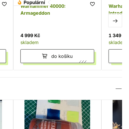
Populární
Warhammer 40000:
Warhamm
Armageddon
Introduct
4 999 Kč
1 349 Kč
skladem
skladem
do košíku