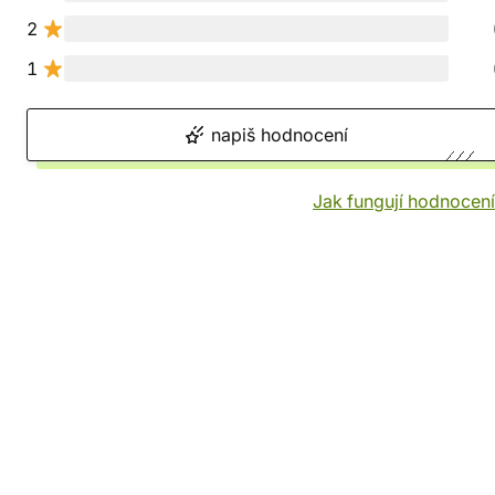
2
1
napiš hodnocení
Jak fungují hodnocen