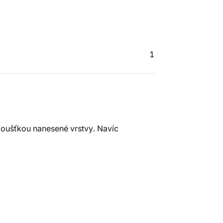
1
loušťkou nanesené vrstvy. Navíc