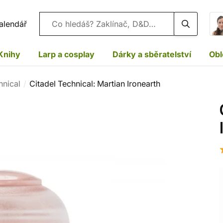
Vyhledávání
alendář
Knihy
Larp a cosplay
Dárky a sběratelství
Obl
hnical
Citadel Technical: Martian Ironearth