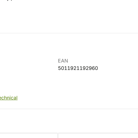
EAN
5011921192960
echnical