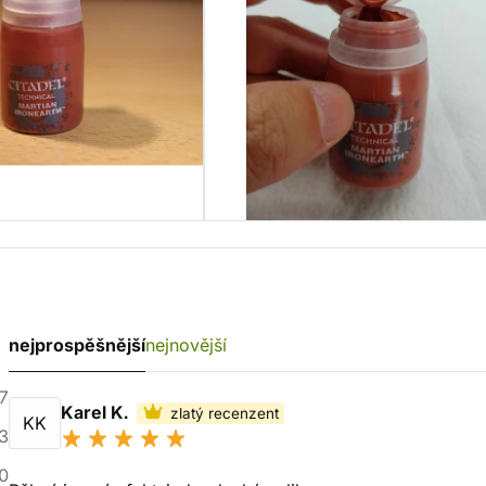
nejprospěšnější
nejnovější
7
Karel K.
zlatý recenzent
KK
3
0