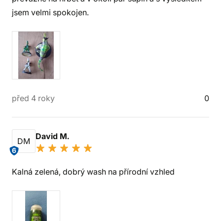
jsem velmi spokojen.
před 4 roky
0
David M.
DM
6
Kalná zelená, dobrý wash na přírodní vzhled