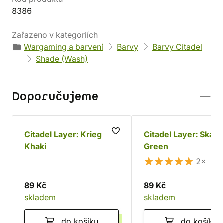
8386
Zařazeno v kategoriích
Wargaming a barvení
Barvy
Barvy Citadel
Shade (Wash)
Doporučujeme
Citadel Layer: Krieg
Citadel Layer: Skars
Khaki
Green
2×
89 Kč
89 Kč
skladem
skladem
do košíku
do košíku