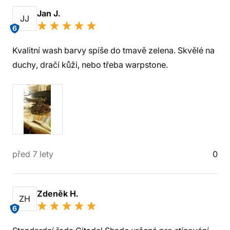
Jan J.
JJ
6
Kvalitní wash barvy spíše do tmavě zelena. Skvělé na
duchy, dračí kůži, nebo třeba warpstone.
před 7 lety
0
Zdeněk H.
ZH
6