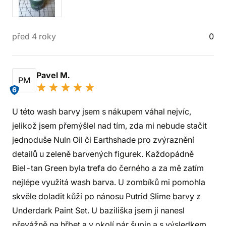
před 4 roky
0
Pavel M.
PM
6
U této wash barvy jsem s nákupem váhal nejvíc,
jelikož jsem přemýšlel nad tím, zda mi nebude stačit
jednoduše Nuln Oil či Earthshade pro zvýraznění
detailů u zeleně barvených figurek. Každopádně
Biel-tan Green byla trefa do černého a za mě zatím
nejlépe využitá wash barva. U zombíků mi pomohla
skvěle doladit kůži po nánosu Putrid Slime barvy z
Underdark Paint Set. U baziliška jsem ji nanesl
převážně na hřbet a v okolí pár šupin a s výsledkem