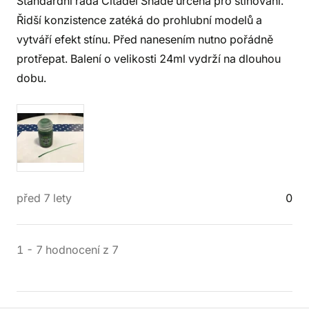
Standardní řada Citadel Shade určená pro stínování.
Řidší konzistence zatéká do prohlubní modelů a
vytváří efekt stínu. Před nanesením nutno pořádně
protřepat. Balení o velikosti 24ml vydrží na dlouhou
dobu.
před 7 lety
0
1
-
7
hodnocení
z
7