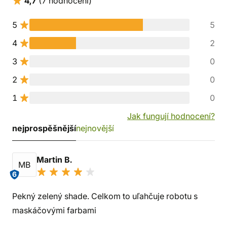
4,7
(7 hodnocení)
5
5
4
2
3
0
2
0
1
0
Jak fungují hodnocení?
nejprospěšnější
nejnovější
Martin B.
MB
6
Pekný zelený shade. Celkom to uľahčuje robotu s
maskáčovými farbami