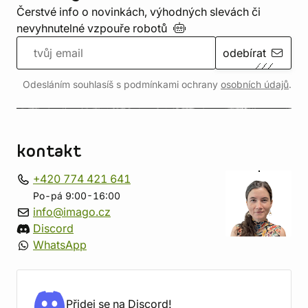
Čerstvé info o novinkách, výhodných slevách či
nevyhnutelné vzpouře
robotů
odebírat
Odesláním souhlasíš s podmínkami ochrany
osobních údajů
.
kontakt
+420 774 421 641
Po-pá 9:00-16:00
info@imago.cz
Discord
WhatsApp
Přidej se na Discord!