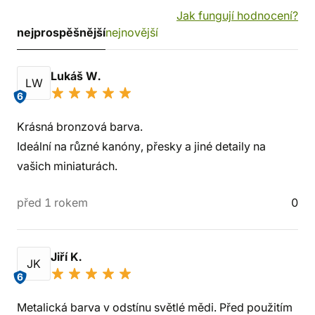
Jak fungují hodnocení?
nejprospěšnější
nejnovější
Lukáš W.
LW
6
Krásná bronzová barva.
Ideální na různé kanóny, přesky a jiné detaily na
vašich miniaturách.
před 1 rokem
0
Jiří K.
JK
6
Metalická barva v odstínu světlé mědi. Před použitím