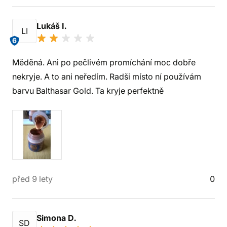
Lukáš I.
LI
6
Měděná. Ani po pečlivém promíchání moc dobře
nekryje. A to ani neředím. Radši místo ní používám
barvu Balthasar Gold. Ta kryje perfektně
před 9 lety
0
Simona D.
SD