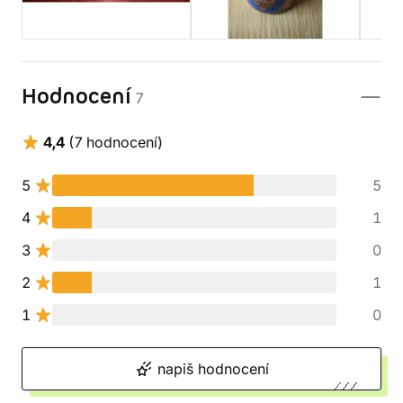
Hodnocení
7
4,4
(7 hodnocení)
5
5
4
1
3
0
2
1
1
0
napiš hodnocení