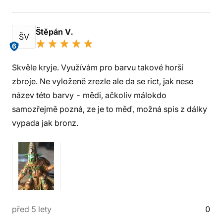
Štěpán V.
ŠV
6
Skvěle kryje. Využívám pro barvu takové horší
zbroje. Ne vyloženě zrezle ale da se rict, jak nese
název této barvy - mědi, ačkoliv málokdo
samozřejmě pozná, ze je to měď, možná spis z dálky
vypada jak bronz.
před 5 lety
0