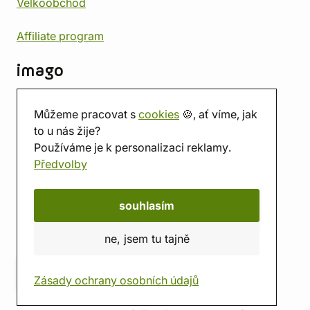
Velkoobchod
Affiliate program
imago
Kontakt
Můžeme pracovat s
cookies
🍪, ať víme, jak
Prodejna
to u nás žije?
Herna
Používáme je k personalizaci reklamy.
O nás
Předvolby
Hodnocení obchodu
Dárkové poukazy
Kalendář
souhlasím
imago.blog
ne, jsem tu tajně
Zásady ochrany osobních údajů