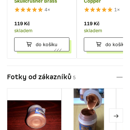
Skullcrusher Brass
Copper
4×
1×
119 Kč
119 Kč
skladem
skladem
do košíku
do košíku
Fotky od zákazníků
5