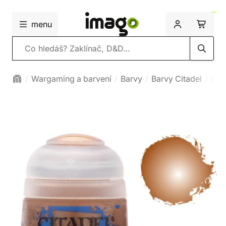
menu
Vyhledávání
Wargaming a barvení
Barvy
Barvy Citadel
Lay