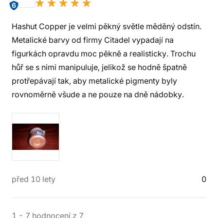
6
Hashut Copper je velmi pěkný světle měděný odstín.
Metalické barvy od firmy Citadel vypadají na
figurkách opravdu moc pěkně a realisticky. Trochu
hůř se s nimi manipuluje, jelikož se hodně špatně
protřepávají tak, aby metalické pigmenty byly
rovnoměrně všude a ne pouze na dně nádobky.
před 10 lety
0
1
-
7
hodnocení
z
7