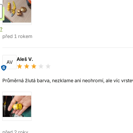
í?
před 1 rokem
Aleš V.
AV
6
Průměrná žlutá barva, nezklame ani neohromí, ale víc vrste
před 2 roky