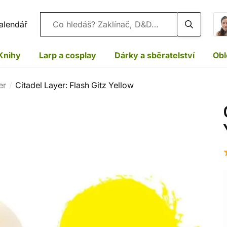
Vyhledávání
alendář
Knihy
Larp a cosplay
Dárky a sběratelství
Obl
er
Citadel Layer: Flash Gitz Yellow