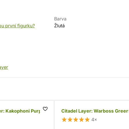
Barva
ou první figurku?
Žlutá
ayer
er: Kakophoni Purple
Citadel Layer: Warboss Green
4×