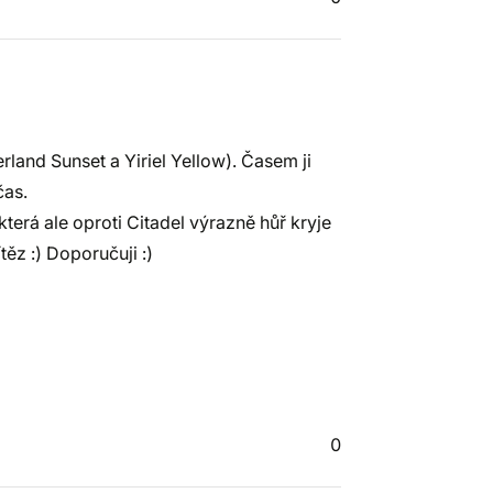
erland Sunset a Yiriel Yellow). Časem ji
čas.
erá ale oproti Citadel výrazně hůř kryje
těz :) Doporučuji :)
0