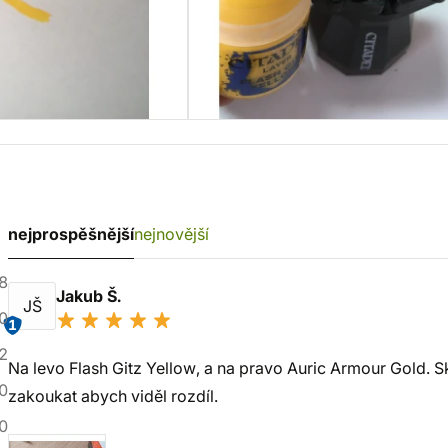
nejprospěšnější
nejnovější
8
Jakub Š.
JŠ
0
1
2
Na levo Flash Gitz Yellow, a na pravo Auric Armour Gold. 
0
zakoukat abych viděl rozdíl.
0