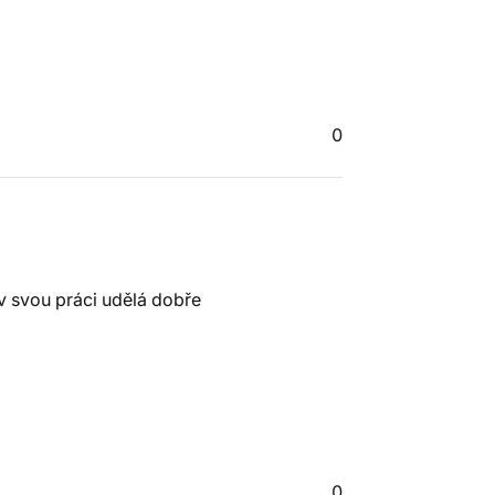
0
v svou práci udělá dobře
0