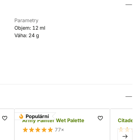
Parametry
Objem: 12 ml
Váha: 24 g
Populární
Army Painter Wet Palette
Citadel 
77×