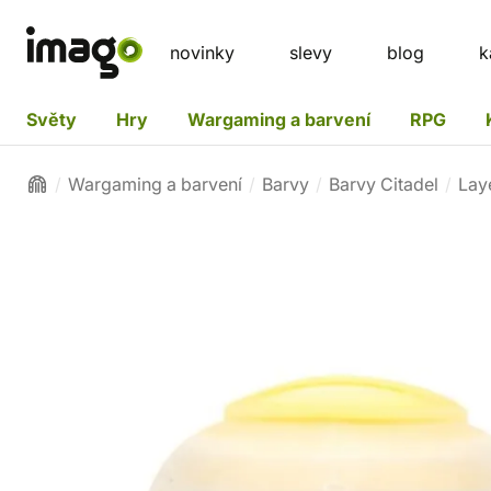
novinky
slevy
blog
k
Světy
Hry
Wargaming a barvení
RPG
Wargaming a barvení
Barvy
Barvy Citadel
Lay