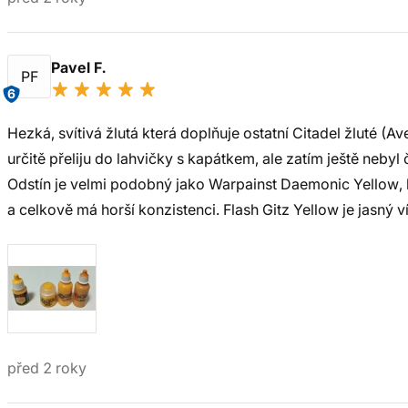
Pavel F.
PF
6
Hezká, svítivá žlutá která doplňuje ostatní Citadel žluté (Av
určitě přeliju do lahvičky s kapátkem, ale zatím ještě nebyl 
Odstín je velmi podobný jako Warpainst Daemonic Yellow, kt
a celkově má horší konzistenci. Flash Gitz Yellow je jasný ví
před 2 roky