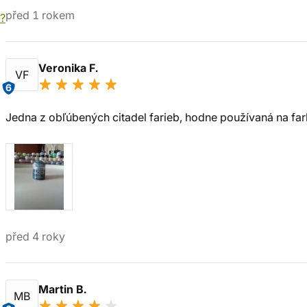
před 1 rokem
í?
Veronika F.
VF
6
Jedna z obľúbených citadel farieb, hodne používaná na fa
před 4 roky
Martin B.
MB