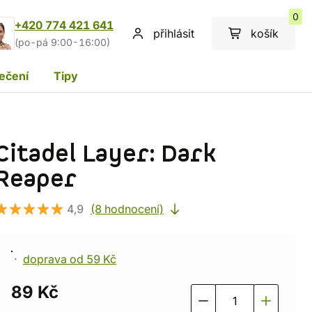
0
+420 774 421 641
přihlásit
košík
(po-pá 9:00-16:00)
ečení
Tipy
Citadel Layer: Dark
Reaper
4,9
(8 hodnocení)
doprava od 59 Kč
89 Kč