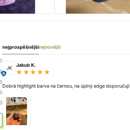
nejprospěšnější
nejnovější
7
Jakub K.
JK
1
6
0
Dobrá highlight barva na černou, na úplný edge doporučuji 
0
0