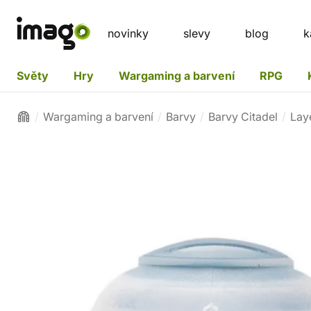
novinky
slevy
blog
k
Světy
Hry
Wargaming a barvení
RPG
Wargaming a barvení
Barvy
Barvy Citadel
Lay