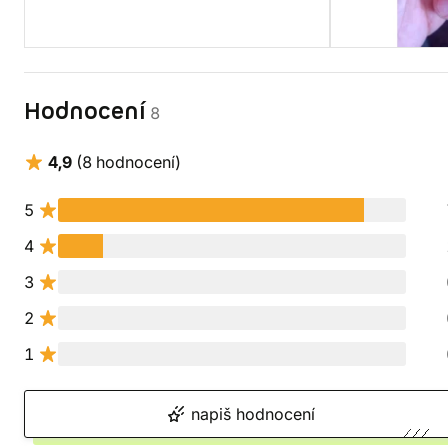
Hodnocení
8
4,9
(8 hodnocení)
5
4
3
2
1
napiš hodnocení