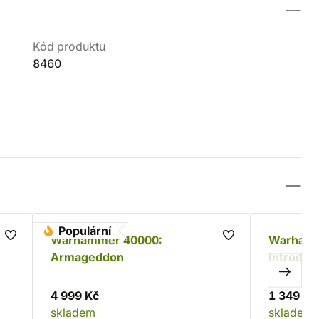
Kód produktu
8460
Populární
Warhammer 40000:
Warhamm
Armageddon
Introduct
4 999 Kč
1 349 Kč
skladem
skladem