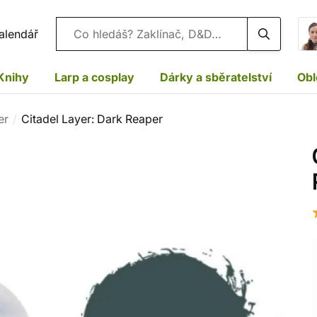
Vyhledávání
alendář
Knihy
Larp a cosplay
Dárky a sběratelství
Obl
er
Citadel Layer: Dark Reaper