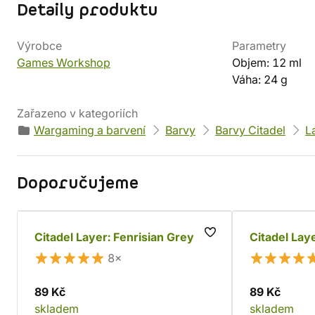
Detaily produktu
Výrobce
Parametry
Games Workshop
Objem: 12 ml
Váha: 24 g
Zařazeno v kategoriích
Wargaming a barvení
Barvy
Barvy Citadel
L
Doporučujeme
Citadel Layer: Fenrisian Grey
Citadel Lay
8×
89 Kč
89 Kč
skladem
skladem