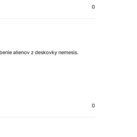
0
rbenie alienov z deskovky nemesis.
0