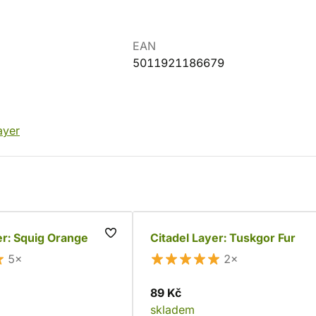
EAN
5011921186679
ayer
er: Squig Orange
Citadel Layer: Tuskgor Fur
5×
2×
89 Kč
skladem