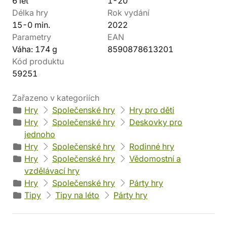
6 let
1-20
Délka hry
Rok vydání
15-0 min.
2022
Parametry
EAN
Váha: 174 g
8590878613201
Kód produktu
59251
Zařazeno v kategoriích
Hry
Společenské hry
Hry pro děti
Hry
Společenské hry
Deskovky pro
jednoho
Hry
Společenské hry
Rodinné hry
Hry
Společenské hry
Vědomostní a
vzdělávací hry
Hry
Společenské hry
Párty hry
Tipy
Tipy na léto
Párty hry