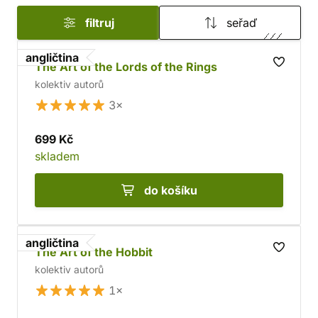
filtruj
seřaď
angličtina
The Art of the Lords of the Rings
kolektiv autorů
3×
699 Kč
skladem
do košíku
angličtina
The Art of the Hobbit
kolektiv autorů
1×