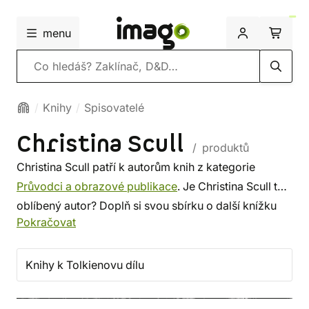
menu
Vyhledávání
Knihy
Spisovatelé
Christina Scull
/ produktů
Christina Scull patří k autorům knih z kategorie
Průvodci a obrazové publikace
. Je Christina Scull tvůj
oblíbený autor? Doplň si svou sbírku o další knížku
Pokračovat
tohoto spisovatele, nebo si prohlédni
nejnovější knihy
od dalších autorů z této kategorie. Někdo vybírá
srdcem, někdo podle autora. U nás si vybereš z méně
Knihy k Tolkienovu dílu
známých i z těch proslulých. ✔️ Nabízíme levnou
dopravu, rychlé dodání a bezpečný nákup!