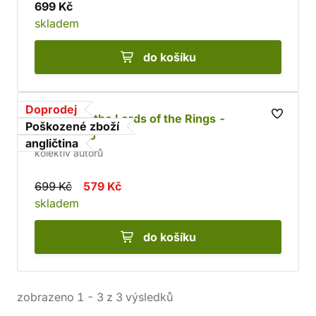
699 Kč
skladem
do košíku
Doprodej
The Art of the Lords of the Rings -
Poškozené zboží
poškozeno
angličtina
kolektiv autorů
699 Kč
579 Kč
skladem
do košíku
zobrazeno
1
-
3
z
3
výsledků