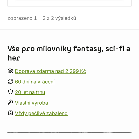
zobrazeno
1
-
2
z
2
výsledků
Informace o obchodu
Vše pro milovníky fantasy, sci-fi a
her
Doprava zdarma nad 2 299 Kč
60 dní na vrácení
20 let na trhu
Vlastní výroba
Vždy pečlivě zabaleno