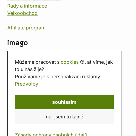
Rady a informace
Velkoobchod
Affiliate program
imago
Kontakt
Můžeme pracovat s
cookies
🍪, ať víme, jak
Prodejna
to u nás žije?
Herna
Používáme je k personalizaci reklamy.
O nás
Předvolby
Hodnocení obchodu
Dárkové poukazy
Kalendář
souhlasím
imago.blog
ne, jsem tu tajně
Zásady ochrany osobních údajů