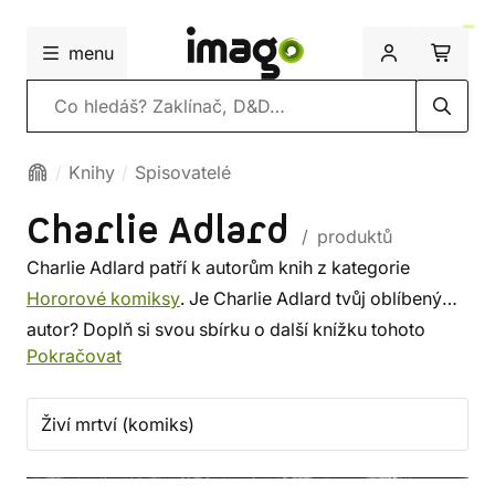
menu
Vyhledávání
Knihy
Spisovatelé
Charlie Adlard
/ produktů
Charlie Adlard patří k autorům knih z kategorie
Hororové komiksy
. Je Charlie Adlard tvůj oblíbený
autor? Doplň si svou sbírku o další knížku tohoto
Pokračovat
spisovatele, nebo si prohlédni
nejnovější knihy
od
dalších autorů z této kategorie. Někdo vybírá srdcem,
někdo podle autora. U nás si vybereš z méně
Živí mrtví (komiks)
známých i z těch proslulých. ✔️ Nabízíme levnou
dopravu, rychlé dodání a bezpečný nákup!