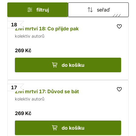
filtruj
seřaď
18
Živí mrtví 18: Co přijde pak
kolektiv autorů
269 Kč
do košíku
17
Živí mrtví 17: Důvod se bát
kolektiv autorů
269 Kč
do košíku