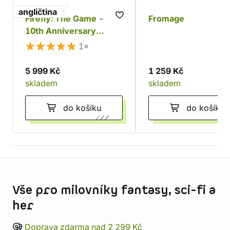
angličtina
Firefly: The Game -
Fromage
10th Anniversary
Collector's Edition
1×
5 999 Kč
1 259 Kč
skladem
skladem
do košíku
do košíku
Informace o obchodu
Vše pro milovníky fantasy, sci-fi a
her
Doprava zdarma nad 2 299 Kč