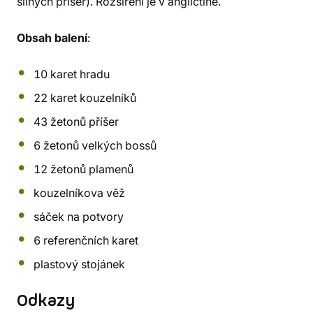
silných příšer). Rozšíření je v angličtině.
Obsah balení
:
10 karet hradu
22 karet kouzelníků
43 žetonů příšer
6 žetonů velkých bossů
12 žetonů plamenů
kouzelníkova věž
sáček na potvory
6 referenčních karet
plastový stojánek
Odkazy