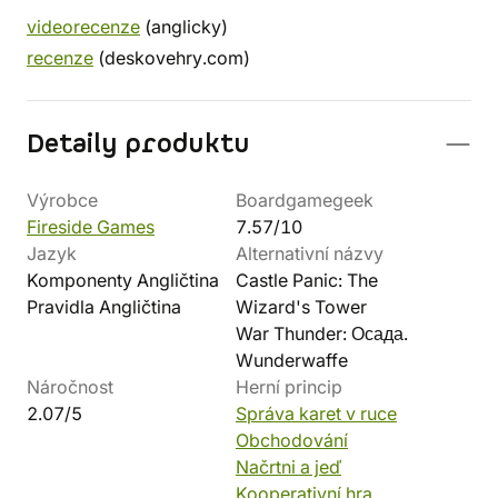
videorecenze
(anglicky)
recenze
(deskovehry.com)
Detaily produktu
Výrobce
Boardgamegeek
Fireside Games
7.57/10
Jazyk
Alternativní názvy
Komponenty Angličtina
Castle Panic: The
Pravidla Angličtina
Wizard's Tower
War Thunder: Осада.
Wunderwaffe
Náročnost
Herní princip
2.07/5
Správa karet v ruce
Obchodování
Načrtni a jeď
Kooperativní hra