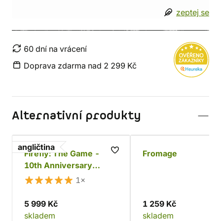
zeptej se
60 dní na vrácení
Doprava zdarma nad 2 299 Kč
Alternativní produkty
angličtina
Firefly: The Game -
Fromage
10th Anniversary
Collector's Edition
1×
5 999 Kč
1 259 Kč
skladem
skladem