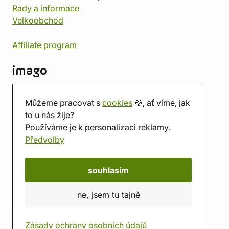
Rady a informace
Velkoobchod
Affiliate program
imago
Kontakt
Můžeme pracovat s
cookies
🍪, ať víme, jak
Prodejna
to u nás žije?
Herna
Používáme je k personalizaci reklamy.
O nás
Předvolby
Hodnocení obchodu
Dárkové poukazy
Kalendář
souhlasím
imago.blog
ne, jsem tu tajně
Zásady ochrany osobních údajů