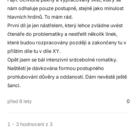
nám odhaluje pouze postupně, stejně jako minulost
hlavních hrdinů. To mám rád.
První díl je jen nástřelem, který lehce zvládne uvést
čtenáře do problematiky a nestřelit několik linek,
které budou rozpracovány později a zakončeny tu v
příštím díle tu v díle XY.
Opět jsem se bál intenzivní srdcebolné romatiky.
Naštěstí je dávkována formou postupného
prohlubování důvěry a oddanosti. Dám nevěstě ještě
šanci.
před 6 lety
0
1
-
3
hodnocení
z
3