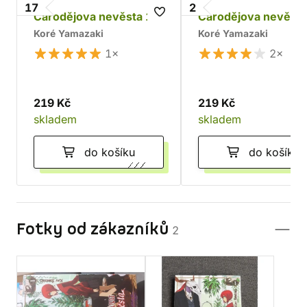
17
2
Čarodějova nevěsta 17
Čarodějova nevěsta
Koré Yamazaki
Koré Yamazaki
1×
2×
219 Kč
219 Kč
skladem
skladem
do košíku
do košíku
Fotky od zákazníků
2