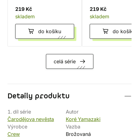
219 Kč
219 Kč
skladem
skladem
do košíku
do košíku
celá série
Detaily produktu
1. díl série
Autor
Čarodějova nevěsta
Koré Yamazaki
Výrobce
Vazba
Crew
Brožovaná