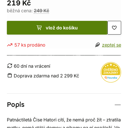
219 Kč
běžná cena:
249 Kč
vlož do košíku
57 ks prodáno
zeptej se
60 dní na vrácení
Doprava zdarma nad 2 299 Kč
Popis
Patnáctiletá Čise Hatori cítí, že nemá proč žít – ztratila
matku, nemá stálý domov a nikomu na ní nezáleží. Ve