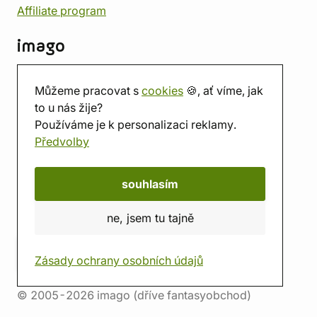
Affiliate program
imago
Kontakt
Můžeme pracovat s
cookies
🍪, ať víme, jak
Prodejna
to u nás žije?
Herna
Používáme je k personalizaci reklamy.
O nás
Předvolby
Hodnocení obchodu
Dárkové poukazy
Kalendář
souhlasím
imago.blog
ne, jsem tu tajně
Zásady ochrany osobních údajů
© 2005-2026 imago (dříve fantasyobchod)