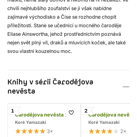
chvíli nejhlubšího zoufalství se jí však nabídne
zajímavé východisko a Čise se rozhodne chopit
příležitosti. Stane se učednicí u mocného čaroděje
Eliase Ainswortha, jehož prostřednictvím poznává
nejen svět plný víl, draků a mluvících koček, ale také
svou vlastní kouzelnou moc.
Knihy v sérii Čarodějova
nevěsta
1
2
Čarodějova nevěsta 1
Čarodějova nevěsta
Koré Yamazaki
Koré Yamazaki
3×
2×