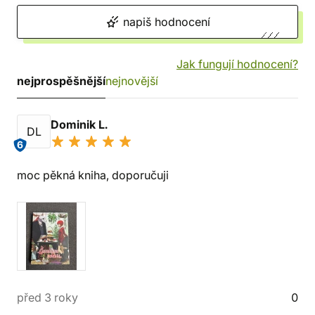
napiš hodnocení
Jak fungují hodnocení?
nejprospěšnější
nejnovější
Dominik L.
DL
6
moc pěkná kniha, doporučuji
před 3 roky
0