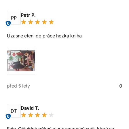
Petr P.
PP
6
Uzasne cteni do práce hezka kniha
před 5 lety
0
David T.
DT
6
Fajn. Očividně pěkný a vypracovaný svět, který se