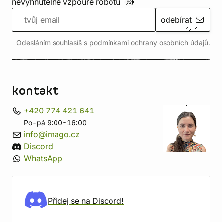
nevyhnutelné vzpouře
robotů
odebírat
Odesláním souhlasíš s podmínkami ochrany
osobních údajů
.
kontakt
+420 774 421 641
Po-pá 9:00-16:00
info@imago.cz
Discord
WhatsApp
Přidej se na Discord!