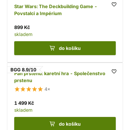
Star Wars: The Deckbuilding Game -
Povstalci a Impérium
899 Kč
skladem
do košíku
BGG 8.9/10
Pán prstenů: karetní hra - Společenstvo
prstenu
4×
1 499 Kč
skladem
do košíku