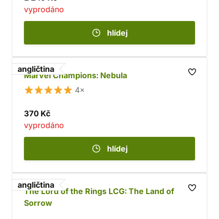
vyprodáno
hlídej
angličtina
Marvel Champions: Nebula
4×
370 Kč
vyprodáno
hlídej
angličtina
The Lord of the Rings LCG: The Land of
Sorrow