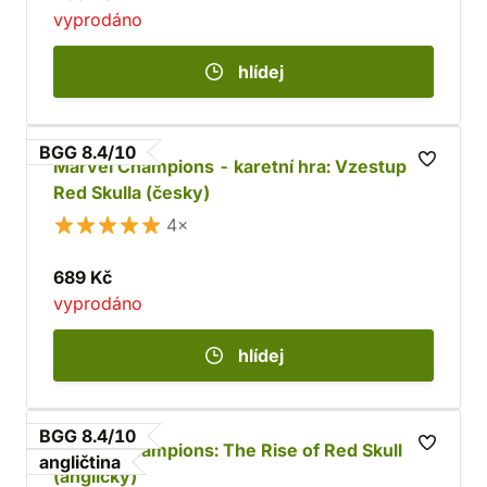
vyprodáno
hlídej
BGG 8.4/10
Marvel Champions - karetní hra: Vzestup
Red Skulla (česky)
4×
689 Kč
vyprodáno
hlídej
BGG 8.4/10
Marvel Champions: The Rise of Red Skull
angličtina
(anglicky)