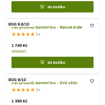
do košíku
BGG 8.8/10
Pán prstenů: karetní hra - Návrat krále
1×
1 749 Kč
skladem
do košíku
BGG 9/10
Pán prstenů: karetní hra - Dvě věže
2×
1 399 Kč