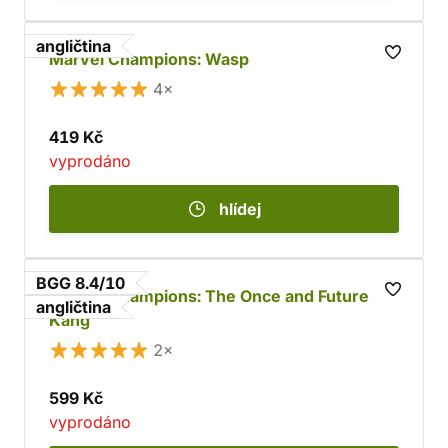
angličtina
Marvel Champions: Wasp
4×
419 Kč
vyprodáno
hlídej
BGG 8.4/10
Marvel Champions: The Once and Future
angličtina
Kang
2×
599 Kč
vyprodáno