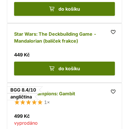
do košíku
Star Wars: The Deckbuilding Game -
Mandalorian (balíček frakce)
449 Kč
do košíku
BGG 8.4/10
Marvel Champions: Gambit
angličtina
1×
499 Kč
vyprodáno