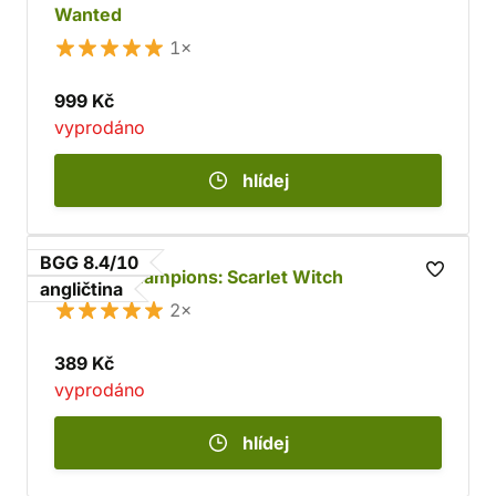
Wanted
1×
999 Kč
vyprodáno
hlídej
BGG 8.4/10
Marvel Champions: Scarlet Witch
angličtina
2×
389 Kč
vyprodáno
hlídej