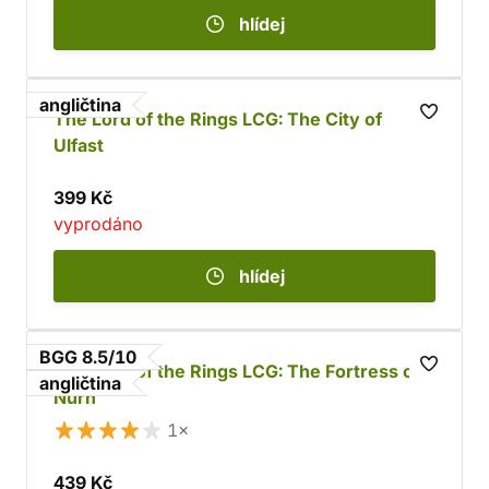
hlídej
angličtina
The Lord of the Rings LCG: The City of
Ulfast
399 Kč
vyprodáno
hlídej
BGG 8.5/10
The Lord of the Rings LCG: The Fortress of
angličtina
Nurn
1×
439 Kč