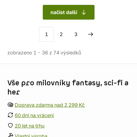
načíst další
1
2
3
zobrazeno
1
-
36
z
74
výsledků
Informace o obchodu
Vše pro milovníky fantasy, sci-fi a
her
Doprava zdarma nad 2 299 Kč
60 dní na vrácení
20 let na trhu
Vlastní výroba