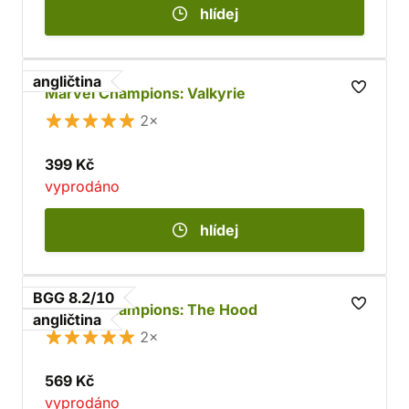
hlídej
angličtina
Marvel Champions: Valkyrie
2×
399 Kč
vyprodáno
hlídej
BGG 8.2/10
Marvel Champions: The Hood
angličtina
2×
569 Kč
vyprodáno