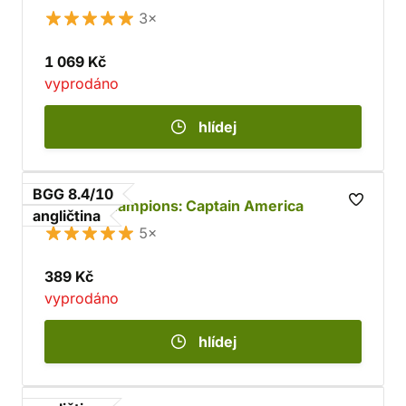
3×
1 069 Kč
vyprodáno
hlídej
BGG 8.4/10
Marvel Champions: Captain America
angličtina
5×
389 Kč
vyprodáno
hlídej