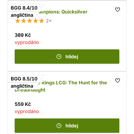
BGG 8.4/10
Marvel Champions: Quicksilver
angličtina
2×
389 Kč
vyprodáno
hlídej
BGG 8.5/10
Lord of the Rings LCG: The Hunt for the
angličtina
Dreadnaught
559 Kč
vyprodáno
hlídej