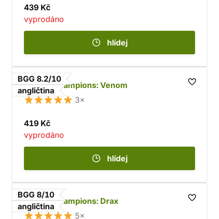
439 Kč
vyprodáno
hlídej
BGG 8.2/10
Marvel Champions: Venom
angličtina
3×
419 Kč
vyprodáno
hlídej
BGG 8/10
Marvel Champions: Drax
angličtina
5×