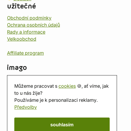
užitečné
Obchodní podmínky
Ochrana osobních údajů
Rady a informace
Velkoobchod
Affiliate program
imago
Kontakt
Můžeme pracovat s
cookies
🍪, ať víme, jak
Prodejna
to u nás žije?
Herna
Používáme je k personalizaci reklamy.
O nás
Předvolby
Hodnocení obchodu
Dárkové poukazy
Kalendář
souhlasím
imago.blog