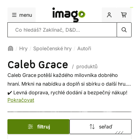
menu
Vyhledávání
Hry
Společenské hry
Autoři
Caleb Grace
/ produktů
Caleb Grace potěší každého milovníka dobrého
hraní. Mrkni na nabídku a doplň si sbírku o další hru.
✔️ Levná doprava, rychlé dodání a bezpečný nákup!
Pokračovat
filtruj
seřaď