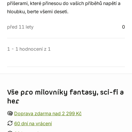
příšerami, které přinesou do vašich příběhů napětí a
hloubku, berte všemi deseti.
před 11 lety
0
1
-
1
hodnocení
z
1
Informace o obchodu
Vše pro milovníky fantasy, sci-fi a
her
Doprava zdarma nad 2 299 Kč
60 dní na vrácení