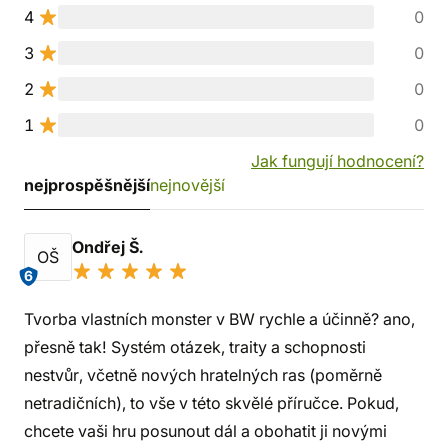
4
0
3
0
2
0
1
0
Jak fungují hodnocení?
nejprospěšnější
nejnovější
Ondřej Š.
OŠ
6
Tvorba vlastních monster v BW rychle a účinně? ano,
přesně tak! Systém otázek, traity a schopnosti
nestvůr, včetně nových hratelných ras (poměrně
netradičních), to vše v této skvělé příručce. Pokud,
chcete vaši hru posunout dál a obohatit ji novými