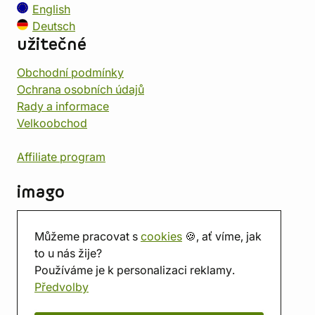
English
Deutsch
užitečné
Obchodní podmínky
Ochrana osobních údajů
Rady a informace
Velkoobchod
Affiliate program
imago
Kontakt
Můžeme pracovat s
cookies
🍪, ať víme, jak
Prodejna
to u nás žije?
Herna
Používáme je k personalizaci reklamy.
O nás
Předvolby
Hodnocení obchodu
Dárkové poukazy