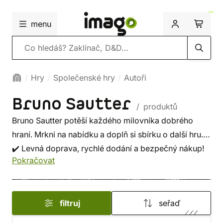
menu
Vyhledávání
Hry
Společenské hry
Autoři
Bruno Sautter
/ produktů
Bruno Sautter potěší každého milovníka dobrého
hraní. Mrkni na nabídku a doplň si sbírku o další hru.
✔️ Levná doprava, rychlé dodání a bezpečný nákup!
Pokračovat
filtruj
seřaď