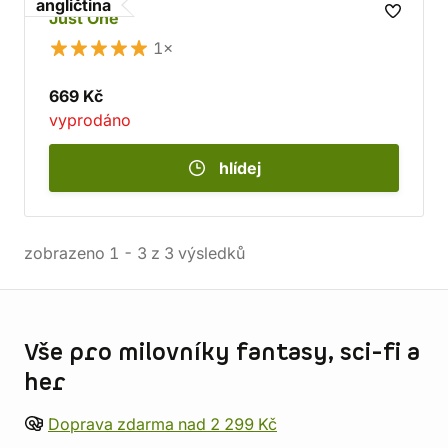
angličtina
Just One
1×
669 Kč
vyprodáno
hlídej
zobrazeno
1
-
3
z
3
výsledků
Informace o obchodu
Vše pro milovníky fantasy, sci-fi a
her
Doprava zdarma nad 2 299 Kč