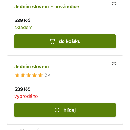
Jedním slovem - nová edice
539 Kč
skladem
do košíku
Jedním slovem
2×
539 Kč
vyprodáno
hlídej