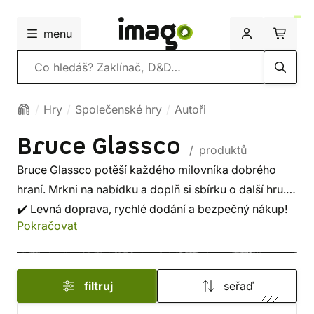
menu
Vyhledávání
Hry
Společenské hry
Autoři
Bruce Glassco
/ produktů
Bruce Glassco potěší každého milovníka dobrého
hraní. Mrkni na nabídku a doplň si sbírku o další hru.
✔️ Levná doprava, rychlé dodání a bezpečný nákup!
Pokračovat
filtruj
seřaď