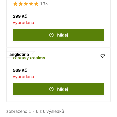
13×
299 Kč
vyprodáno
hlídej
angličtina
Fantasy Realms
569 Kč
vyprodáno
hlídej
zobrazeno
1
-
6
z
6
výsledků