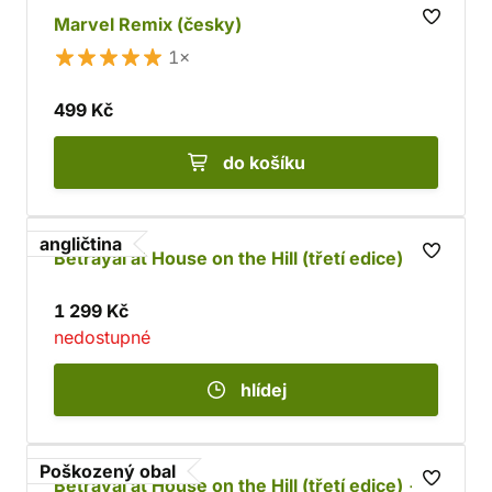
Marvel Remix (česky)
1×
499 Kč
do košíku
angličtina
Betrayal at House on the Hill (třetí edice)
1 299 Kč
nedostupné
hlídej
Poškozený obal
Betrayal at House on the Hill (třetí edice) -