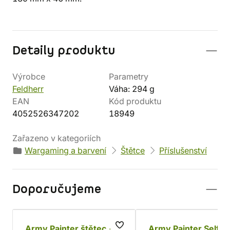
Detaily produktu
Výrobce
Parametry
Feldherr
Váha: 294 g
EAN
Kód produktu
4052526347202
18949
Zařazeno v kategoriích
Wargaming a barvení
Štětce
Příslušenství
Doporučujeme
Army Painter štětec -
Army Painter Self-