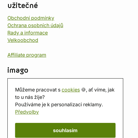
užitečné
Obchodní podmínky
Ochrana osobních údajů
Rady a informace
Velkoobchod
Affiliate program
imago
Kontakt
Můžeme pracovat s
cookies
🍪, ať víme, jak
Prodejna
to u nás žije?
Herna
Používáme je k personalizaci reklamy.
O nás
Předvolby
Hodnocení obchodu
Dárkové poukazy
Kalendář
souhlasím
imago.blog