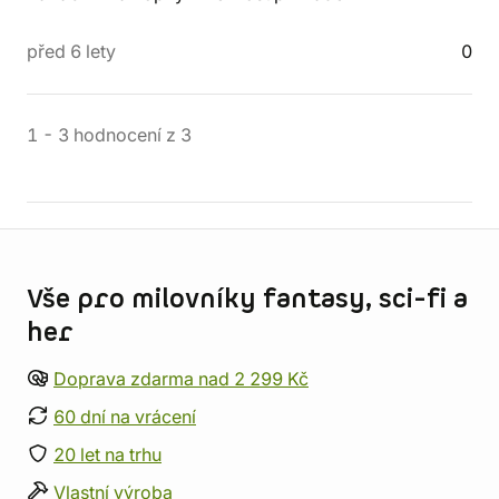
před 6 lety
0
1
-
3
hodnocení
z
3
Informace o obchodu
Vše pro milovníky fantasy, sci-fi a
her
Doprava zdarma nad 2 299 Kč
60 dní na vrácení
20 let na trhu
Vlastní výroba