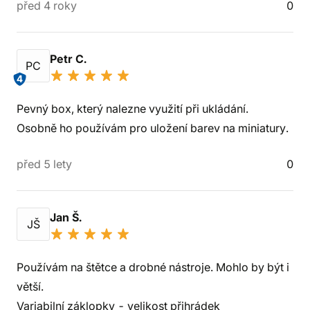
před 4 roky
0
Petr C.
PC
4
Pevný box, který nalezne využití při ukládání.
Osobně ho používám pro uložení barev na miniatury.
před 5 lety
0
Jan Š.
JŠ
Používám na štětce a drobné nástroje. Mohlo by být i
větší.
Variabilní záklopky - velikost přihrádek