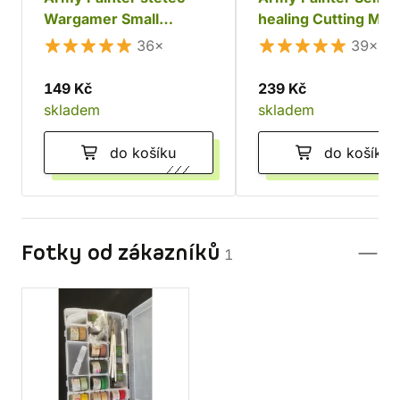
Wargamer Small
healing Cutting Mat
Drybrush
modelářská podložk
36×
39×
149 Kč
239 Kč
skladem
skladem
do košíku
do košíku
Fotky od zákazníků
1