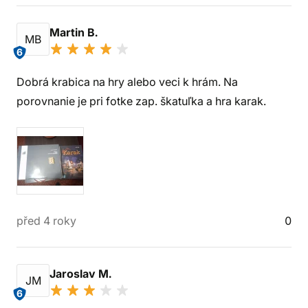
Martin B.
MB
6
Dobrá krabica na hry alebo veci k hrám. Na
porovnanie je pri fotke zap. škatuľka a hra karak.
před 4 roky
0
Jaroslav M.
JM
6