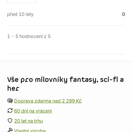
před 10 lety
0
1
-
5
hodnocení
z
5
Informace o obchodu
Vše pro milovníky fantasy, sci-fi a
her
Doprava zdarma nad 2 299 Kč
60 dní na vrácení
20 let na trhu
Vlastní výroba