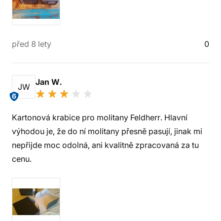
před 8 lety
0
Jan W.
JW
6
Kartonová krabice pro molitany Feldherr. Hlavní
výhodou je, že do ní molitany přesně pasují, jinak mi
nepřijde moc odolná, ani kvalitně zpracovaná za tu
cenu.