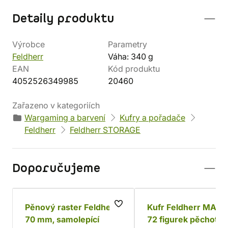
Detaily produktu
Výrobce
Parametry
Feldherr
Váha: 340 g
EAN
Kód produktu
4052526349985
20460
Zařazeno v kategoriích
Wargaming a barvení
Kufry a pořadače
Feldherr
Feldherr STORAGE
Doporučujeme
Pěnový raster Feldherr,
Kufr Feldherr MAXI 
70 mm, samolepící
72 figurek pěchoty 