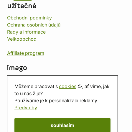
užitečné
Obchodní podmínky
Ochrana osobních údajů
Rady a informace
Velkoobchod
Affiliate program
imago
Kontakt
Můžeme pracovat s
cookies
🍪, ať víme, jak
Prodejna
to u nás žije?
Herna
Používáme je k personalizaci reklamy.
O nás
Předvolby
Hodnocení obchodu
Dárkové poukazy
Kalendář
souhlasím
imago.blog