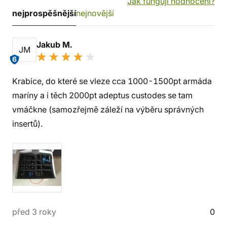
Jak fungují hodnocení?
nejprospěšnější
nejnovější
Jakub M.
JM
6
Krabice, do které se vleze cca 1000-1500pt armáda
maríny a i těch 2000pt adeptus custodes se tam
vmáčkne (samozřejmě záleží na výběru správných
insertů).
před 3 roky
0