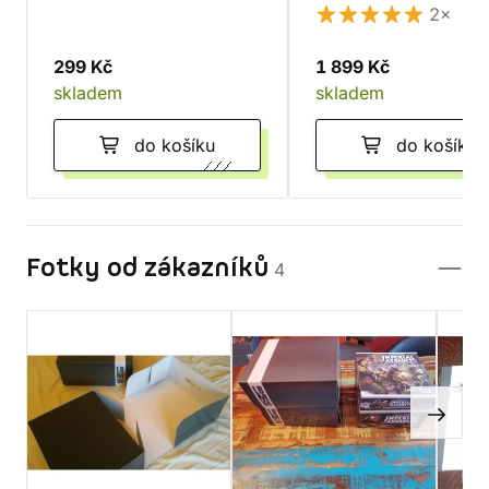
tanky a monstra
2×
299 Kč
1 899 Kč
skladem
skladem
do košíku
do košíku
Fotky od zákazníků
4