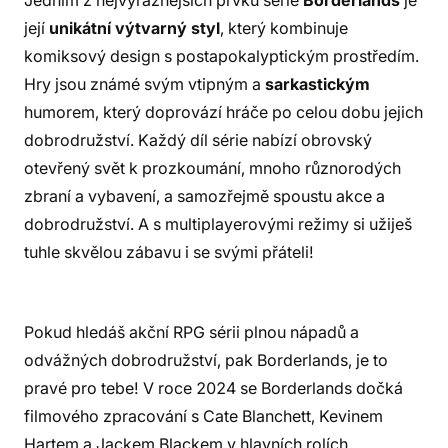
Jedním z nejvýraznějších prvků série
Borderlands
je
její
unikátní výtvarný styl
, který kombinuje
komiksový design s postapokalyptickým prostředím.
Hry jsou známé svým vtipným a
sarkastickým
humorem, který doprovází hráče po celou dobu jejich
dobrodružství. Každý díl série nabízí obrovský
otevřený svět k prozkoumání, mnoho různorodých
zbraní a vybavení, a samozřejmě spoustu akce a
dobrodružství. A s multiplayerovými režimy si užiješ
tuhle skvělou zábavu i se svými přáteli!
Pokud hledáš akční RPG sérii plnou nápadů a
odvážných dobrodružství, pak Borderlands, je to
pravé pro tebe! V roce 2024 se Borderlands dočká
filmového zpracování s Cate Blanchett, Kevinem
Hartem a Jackem Blackem v hlavních rolích.