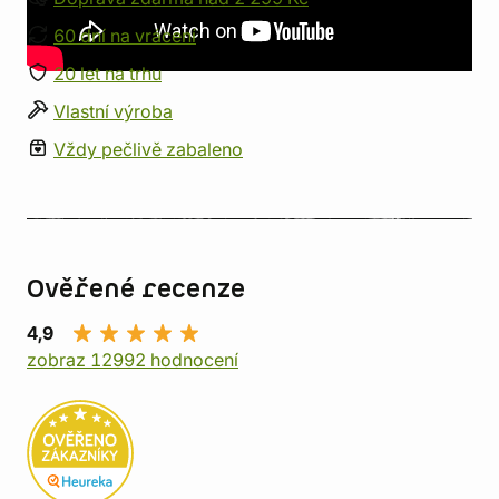
60 dní na vrácení
20 let na trhu
Vlastní výroba
Vždy pečlivě zabaleno
Ověřené recenze
4,9
zobraz 12992 hodnocení