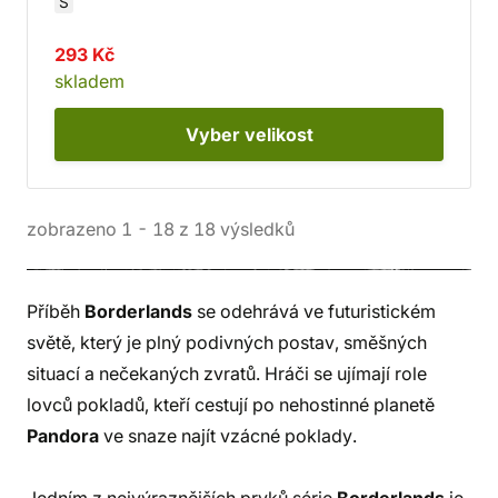
S
293 Kč
skladem
Vyber
velikost
zobrazeno
1
-
18
z
18
výsledků
Příběh
Borderlands
se odehrává ve futuristickém
světě, který je plný podivných postav, směšných
situací a nečekaných zvratů. Hráči se ujímají role
lovců pokladů, kteří cestují po nehostinné planetě
Pandora
ve snaze najít vzácné poklady.