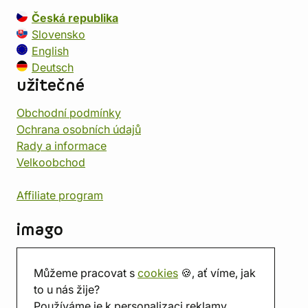
Česká republika
Slovensko
English
Deutsch
užitečné
Obchodní podmínky
Ochrana osobních údajů
Rady a informace
Velkoobchod
Affiliate program
imago
Kontakt
Můžeme pracovat s
cookies
🍪, ať víme, jak
Prodejna
to u nás žije?
Herna
Používáme je k personalizaci reklamy.
O nás