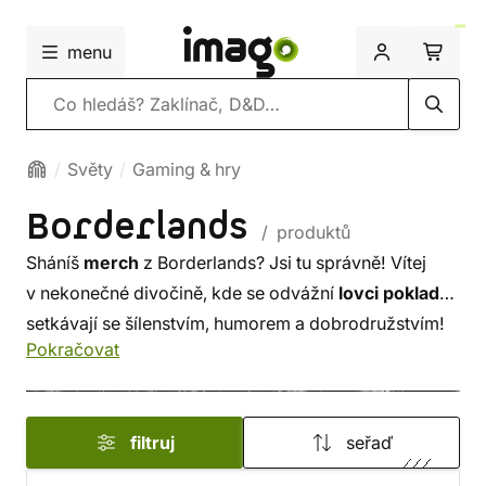
menu
Vyhledávání
Světy
Gaming & hry
Borderlands
/ produktů
Sháníš
merch
z Borderlands? Jsi tu správně! Vítej
v nekonečné divočině, kde se odvážní
lovci pokladů
setkávají se šílenstvím, humorem a dobrodružstvím!
Pokračovat
Borderlands
je populární série akčních
RPG her
vyvíjená společností
Gearbox Software
a publikovaná společností
2K Games
.
filtruj
seřaď