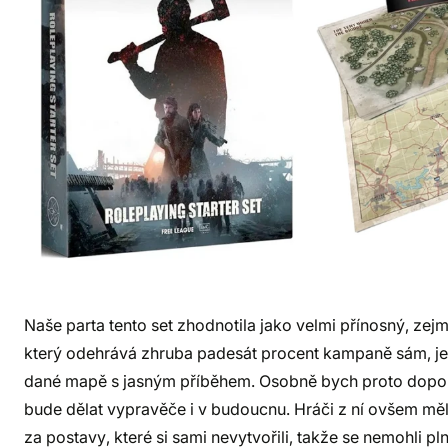
Naše parta tento set zhodnotila jako velmi přínosný, ze
který odehrává zhruba padesát procent kampaně sám, je
dané mapě s jasným příběhem. Osobně bych proto doporučil
bude dělat vypravěče i v budoucnu. Hráči z ní ovšem měli
za postavy, které si sami nevytvořili, takže se nemohli pln