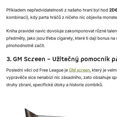
Příkladem nepředvídatelnosti z našeho hraní byl hod
2D6
kombinaci), kdy parta hráčů z ničeho nic objevila monst
Kniha pravidel navíc dovoluje zakomponovat různé tale
předměty, jako jsou třeba cigarety, které ti dají bonus n
plnohodnotně začít.
3. GM Screen – Užitečný pomocník p
Poslední věcí od Free League je
GM screen
, který je ve
vypravěče sice nenabízí nic zásadního, zato obsahuje spo
druhy zbraní, specifické útoky a historie zombíků.