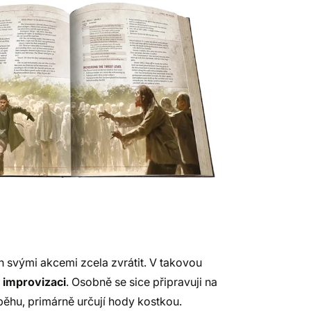
h svými akcemi zcela zvrátit. V takovou
o
improvizaci
. Osobně se sice připravuji na
ůběhu, primárně určují hody kostkou.