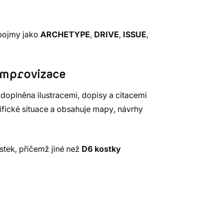
 pojmy jako
ARCHETYPE
,
DRIVE
,
ISSUE
,
 improvizace
 doplněna ilustracemi, dopisy a citacemi
cifické situace a obsahuje mapy, návrhy
stek, přičemž jiné než
D6 kostky