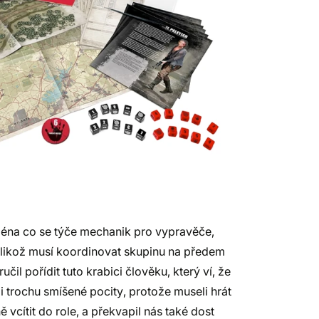
jména co se týče mechanik pro vypravěče,
likož musí koordinovat skupinu na předem
 pořídit tuto krabici člověku, který ví, že
 trochu smíšené pocity, protože museli hrát
ě vcítit do role, a překvapil nás také dost