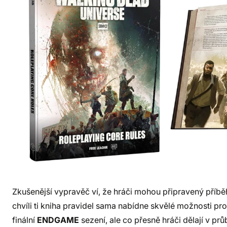
Zkušenější vypravěč ví, že hráči mohou připravený příbě
chvíli ti kniha pravidel sama nabídne skvělé možnosti pr
finální
ENDGAME
sezení, ale co přesně hráči dělají v pr