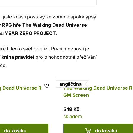
“
, jistě znáš i postavy ze zombie apokalypsy
v
RPG hře
The Walking Dead Universe
ému
YEAR ZERO PROJECT
.
é ti tento svět přiblíží. První možností je
 kniha pravidel
pro plnohodnotné přežívání
če.
angličtina
g Dead Universe RPG
The Walking Dead Universe 
GM Screen
549 Kč
skladem
do košíku
do košíku