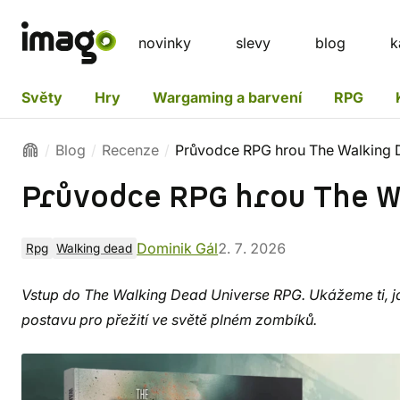
novinky
slevy
blog
k
Světy
Hry
Wargaming a barvení
RPG
Blog
Recenze
Průvodce RPG hrou The Walking 
Průvodce RPG hrou The W
Dominik Gál
2. 7. 2026
Rpg
Walking dead
Vstup do The Walking Dead Universe RPG. Ukážeme ti, jak 
postavu pro přežití ve světě plném zombíků.