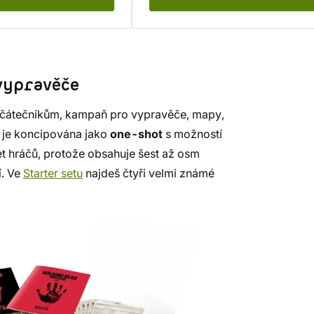
 vypravěče
začátečníkům, kampaň pro vypravěče, mapy,
 je koncipována jako
one-shot
s možností
t hráčů, protože obsahuje šest až osm
í. Ve
Starter setu
najdeš čtyři velmi známé