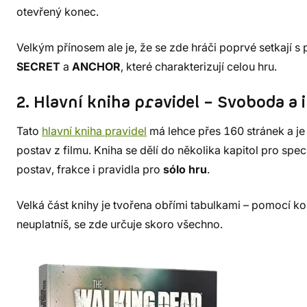
otevřený konec.
Velkým přínosem ale je, že se zde hráči poprvé setkají s
SECRET
a
ANCHOR
, které charakterizují celou hru.
2. Hlavní kniha pravidel – Svoboda a
Tato
hlavní kniha pravidel
má lehce přes 160 stránek a je
postav z filmu. Kniha se dělí do několika kapitol pro spe
postav, frakce i pravidla pro
sólo hru
.
Velká část knihy je tvořena obřími tabulkami – pomocí ko
neuplatníš, se zde určuje skoro všechno.