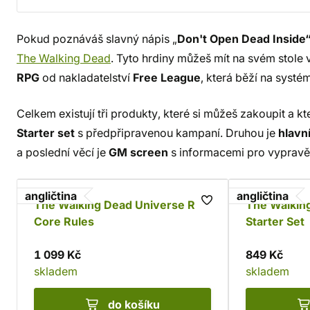
Pokud poznáváš slavný nápis „
Don't Open Dead Inside
The Walking Dead
. Tyto hrdiny můžeš mít na svém stole 
RPG
od nakladatelství
Free League
, která běží na syst
Celkem existují tři produkty, které si můžeš zakoupit a kter
Starter set
s předpřipravenou kampaní. Druhou je
hlavní
a poslední věcí je
GM screen
s informacemi pro vypravě
angličtina
angličtina
The Walking Dead Universe RPG
The Walkin
Core Rules
Starter Set
1 099 Kč
849 Kč
skladem
skladem
do košíku