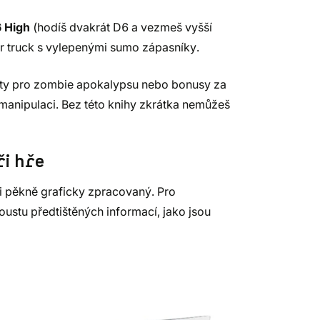
 High
(hodíš dvakrát D6 a vezmeš vyšší
er truck s vylepenými sumo zápasníky.
nty pro zombie apokalypsu nebo bonusy za
a manipulaci. Bez této knihy zkrátka nemůžeš
ři hře
lmi pěkně graficky zpracovaný. Pro
ustu předtištěných informací, jako jsou