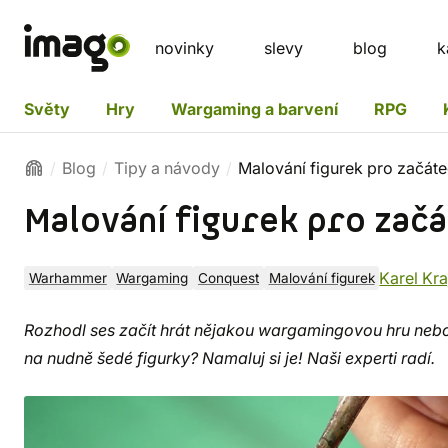
novinky
slevy
blog
k
Světy
Hry
Wargaming a barvení
RPG
Blog
Tipy a návody
Malování figurek pro začáteč
Malování figurek pro začá
Karel Kra
Warhammer
Wargaming
Conquest
Malování figurek
Rozhodl ses začít hrát nějakou wargamingovou hru nebo
na nudně šedé figurky? Namaluj si je! Naši experti radí.