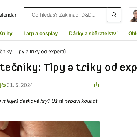
Vyhledávání
alendář
Knihy
Larp a cosplay
Dárky a sběratelství
Obl
níky: Tipy a triky od expertů
tečníky: Tipy a triky od ex
jča
31. 5. 2024
 miluješ deskové hry? Už tě nebaví koukat