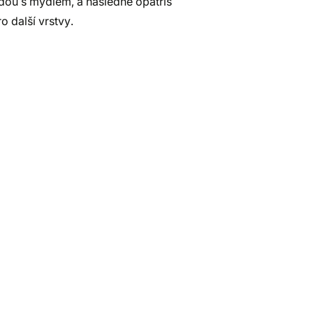
dou s mýdlem, a následně opatříš
 další vrstvy.