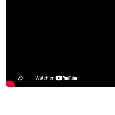
tolik trpělivosti nebo tak pevnou ruku, abys vše zvládl la
jednolitý barevný základ, krásně vystínuješ model nebo si 