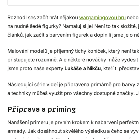
Rozhodl ses začít hrát nějakou
wargamingovou hru
nebo 
na nudně šedé figurky? Namaluj si je! Není to tak složité,
článků, jak začít s barvením figurek a doplnili jsme je o n
Malování modelů je příjemný tichý koníček, který není t
přistupujete rozumně. Ale některé nováčky může vyděsit
jsme proto naše experty
Lukáše a Nikču
, kteří ti předsta
Následující série videí je připravena primárně pro barvy
a techniky můžeš využít pro všechny dostupné značky. Je
Příprava a priming
Nanášení primeru je prvním krokem k nabarvení perfektn
armády. Jak dosáhnout skvělého výsledku a čeho se vyv