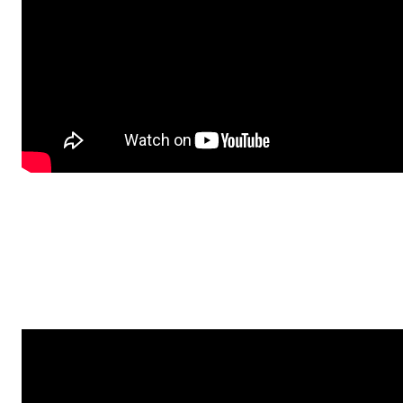
Technika drybrush
S touto jednoduchou technikou vykouzlíš nečekaně pěkné