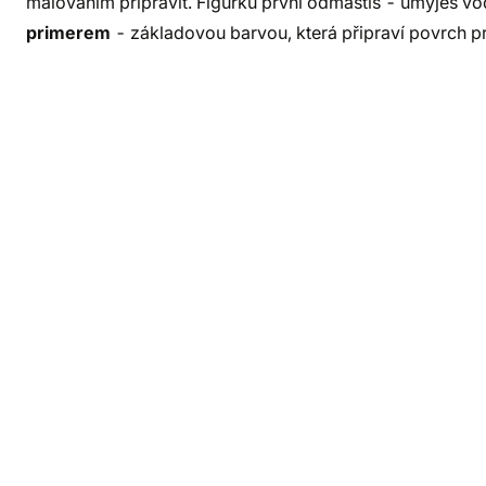
malováním připravit. Figurku první odmastíš - umyješ vo
primerem
- základovou barvou, která připraví povrch pro