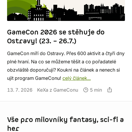
GameCon 2026 se stěhuje do
Ostravy! (23. – 26.7.)
GameCon míří do Ostravy. Přes 600 aktivit a čtyři dny
plné hraní. Na co se můžeme těšit a co pořadatelé
obzvláště doporučují? Koukni na článek a nenech si
ujít program GameConu!
celý článek...
13. 7. 2026
KeXa z GameConu
5 min
Informace o obchodu
Vše pro milovníky fantasy, sci-fi a
her