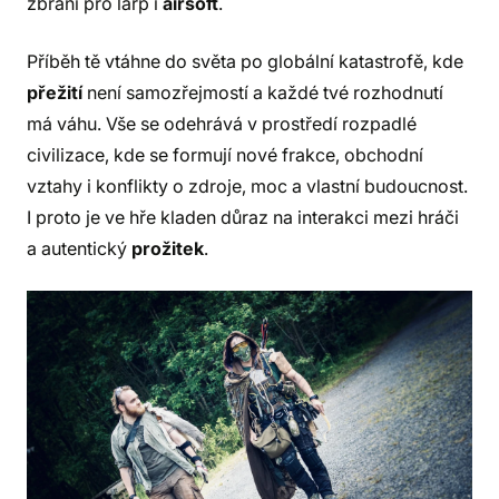
zbraní pro larp i
airsoft
.
Příběh tě vtáhne do světa po globální katastrofě, kde
přežití
není samozřejmostí a každé tvé rozhodnutí
má váhu. Vše se odehrává v prostředí rozpadlé
civilizace, kde se formují nové frakce, obchodní
vztahy i konflikty o zdroje, moc a vlastní budoucnost.
I proto je ve hře kladen důraz na interakci mezi hráči
a autentický
prožitek
.