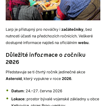
Larp je přístupný pro nováčky i
začátečníky
, bez
nutnosti účasti na předchozích ročnících. Veškeré
dostupné informace najdeš na oficiálním
webu
.
Důležité informace o ročníku
2026
Představuje se ti čtvrtý ročník jedinečné akce
Asteroid
, který vypukne v roce
2026
.
Datum
: 24.–27. června 2026
Lokace
: prostor bývalé vojenské základny u obce
Ketkovice, okres Brno-venkov