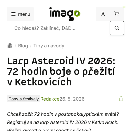
menu
Vyhledávání
Blog
Tipy a návody
Larp Asteroid IV 2026:
72 hodin boje o přežití
v Ketkovicích
Redakce
26. 5. 2026
Cony a festivaly
Chceš zažít 72 hodin v postapokalyptickém světě?
Registruj se na larp Asteroid IV 2026 v Ketkovicích.
Přežití, airsoft a drsný sandbox čekají!