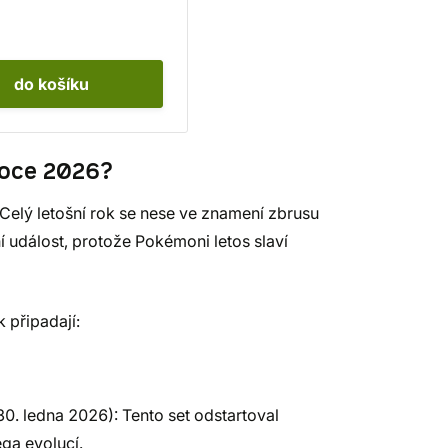
do košíku
roce 2026?
elý letošní rok se nese ve znamení zbrusu
ní událost, protože Pokémoni letos slaví
k připadají:
0. ledna 2026): Tento set odstartoval
ga evolucí.