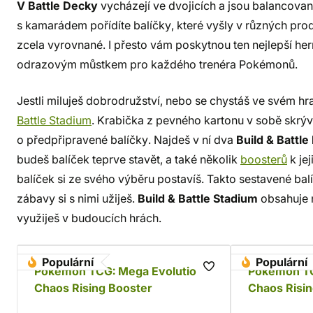
V Battle Decky
vycházejí ve dvojicích a jsou balancované
s kamarádem pořídíte balíčky, které vyšly v různých pr
zcela vyrovnané. I přesto vám poskytnou ten nejlepší her
odrazovým můstkem pro každého trenéra Pokémonů.
Jestli miluješ dobrodružství, nebo se chystáš ve svém hr
Battle Stadium
. Krabička z pevného kartonu v sobě skrýv
o předpřipravené balíčky. Najdeš v ní dva
Build & Battle
budeš balíček teprve stavět, a také několik
boosterů
k jej
balíček si ze svého výběru postavíš. Takto sestavené balí
zábavy si s nimi užiješ.
Build & Battle Stadium
obsahuje n
využiješ v budoucích hrách.
Populární
Populární
Pokémon TCG: Mega Evolution -
Pokémon TC
Chaos Rising Booster
Chaos Risin