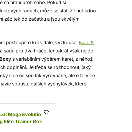
 na hraní proti sobě. Pokud si
oduktových řadách, může se stát, že nebudou
ní zážitek do začátku a jsou skvělým
aní postoupit o krok dále, vyzkoušej
Build &
á sadu pro dva hráče, tentokrát však nejde
 Boxy
s variabilním výběrem karet, z něhož
ich doplnění. Je třeba se rozhodnout, jaký
čky sice nejsou tak vyrovnané, ale o to více
avíc spoustu dalších vychytávek, které
G: Mega Evolution -
g Elite Trainer Box