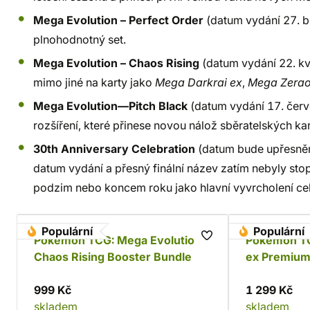
Mega Evolution – Perfect Order
(datum vydání 27. bř
plnohodnotný set.
Mega Evolution – Chaos Rising
(datum vydání 22. kvě
mimo jiné na karty jako
Mega Darkrai ex
,
Mega Zerao
Mega Evolution—Pitch Black
(datum vydání 17. červe
rozšíření, které přinese novou nálož sběratelských kar
30th Anniversary Celebration
(datum bude upřesněno
datum vydání a přesný finální název zatím nebyly sto
podzim nebo koncem roku jako hlavní vyvrcholení celo
Populární
Populární
Pokémon TCG: Mega Evolution -
Pokémon T
Chaos Rising Booster Bundle
ex Premium 
999 Kč
1 299 Kč
skladem
skladem