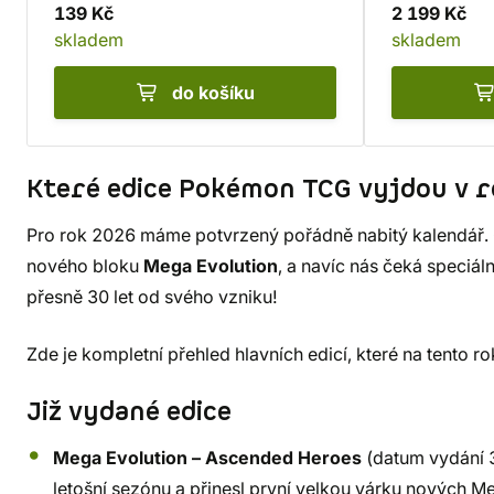
139 Kč
2 199 Kč
skladem
skladem
do košíku
Které edice Pokémon TCG vyjdou v 
Pro rok 2026 máme potvrzený pořádně nabitý kalendář. C
nového bloku
Mega Evolution
, a navíc nás čeká speciál
přesně 30 let od svého vzniku!
Zde je kompletní přehled hlavních edicí, které na tento ro
Již vydané edice
Mega Evolution – Ascended Heroes
(datum vydání 3
letošní sezónu a přinesl první velkou várku nových Me