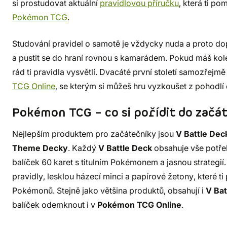
si prostudovat aktuální
pravidlovou příručku
, která ti p
Pokémon TCG
.
Studování pravidel o samotě je vždycky nuda a proto dopo
a pustit se do hraní rovnou s kamarádem. Pokud máš ko
rád ti pravidla vysvětlí. Dvacáté první století samozřejmě
TCG Online
, se kterým si můžeš hru vyzkoušet z pohodl
Pokémon TCG – co si pořídit do začá
Nejlepším produktem pro začátečníky jsou
V Battle Dec
Theme Decky
. Každý
V Battle Deck
obsahuje vše potře
balíček 60 karet s titulním Pokémonem a jasnou strategií
pravidly, lesklou házecí minci a papírové žetony, které t
Pokémonů. Stejně jako většina produktů, obsahují i
V Bat
balíček odemknout i v
Pokémon TCG Online
.