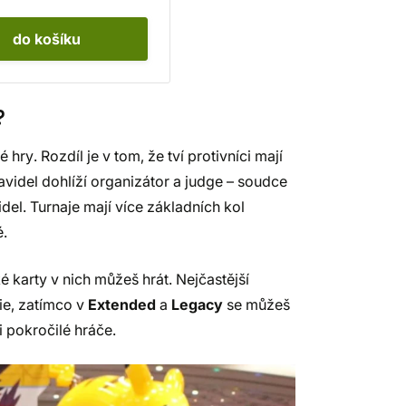
do košíku
?
 hry. Rozdíl je v tom, že tví protivníci mají
ravidel dohlíží organizátor a judge – soudce
del. Turnaje mají více základních kol
é.
ké karty v nich můžeš hrát. Nejčastější
ie, zatímco v
Extended
a
Legacy
se můžeš
i pokročilé hráče.