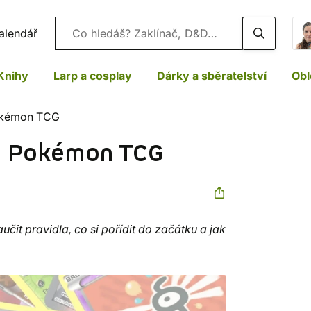
Vyhledávání
alendář
Knihy
Larp a cosplay
Dárky a sběratelství
Obl
 Pokémon TCG
ru Pokémon TCG
učit pravidla, co si pořídit do začátku a jak