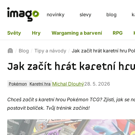
novinky
slevy
blog
k
Světy
Hry
Wargaming a barvení
RPG
Blog
Tipy a návody
Jak začít hrát karetní hru
Jak začít hrát karetní h
Michal Dlouhý
28. 5. 2026
Pokémon
Karetní hra
Chceš začít s karetní hrou Pokémon TCG? Zjisti, jak se na
postavit balíček. Tvůj trénink začíná!