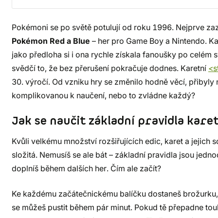
Pokémoni se po světě potulují od roku 1996. Nejprve z
Pokémon Red a Blue
– her pro Game Boy a Nintendo. Kar
jako předloha si i ona rychle získala fanoušky po celé
svědčí to, že bez přerušení pokračuje dodnes. Karetní
<s
30. výročí. Od vzniku hry se změnilo hodně věcí, přibyly n
komplikovanou k naučení, nebo to zvládne každý?
Jak se naučit základní pravidla kar
Kvůli velkému množství rozšiřujících edic, karet a jejich
složitá. Nemusíš se ale bát – základní pravidla jsou jedno
doplníš během dalších her. Čím ale začít?
Ke každému začátečnickému balíčku dostaneš brožurku, kte
se můžeš pustit během pár minut. Pokud tě přepadne to