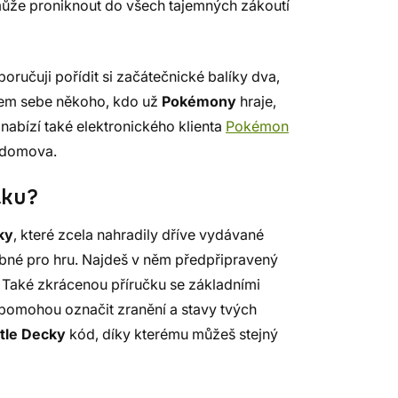
omůže proniknout do všech tajemných zákoutí
ručuji pořídit si začátečnické balíky dva,
lem sebe někoho, kdo už
Pokémony
hraje,
 nabízí také elektronického klienta
Pokémon
í domova.
tku?
ky
, které zcela nahradily dříve vydávané
bné pro hru. Najdeš v něm předpřipravený
. Také zkrácenou příručku se základními
i pomohou označit zranění a stavy tvých
tle Decky
kód, díky kterému můžeš stejný