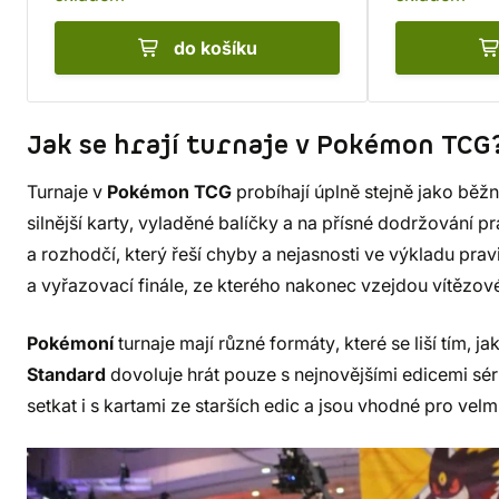
do košíku
Jak se hrají turnaje v Pokémon TCG
Turnaje v
Pokémon TCG
probíhají úplně stejně jako běžné
silnější karty, vyladěné balíčky a na přísné dodržování p
a rozhodčí, který řeší chyby a nejasnosti ve výkladu pravi
a vyřazovací finále, ze kterého nakonec vzejdou vítězov
Pokémoní
turnaje mají různé formáty, které se liší tím, ja
Standard
dovoluje hrát pouze s nejnovějšími edicemi sér
setkat i s kartami ze starších edic a jsou vhodné pro velm