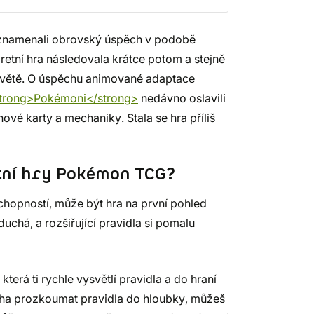
aznamenali obrovský úspěch v podobě
etní hra následovala krátce potom a stejně
m světě. O úspěchu animované adaptace
trong>Pokémoni</strong>
nedávno oslavili
ové karty a mechaniky. Stala se hra příliš
etní hry Pokémon TCG?
 schopností, může být hra na první pohled
duchá, a rozšiřující pravidla si pomalu
rá ti rychle vysvětlí pravidla a do hraní
uha prozkoumat pravidla do hloubky, můžeš