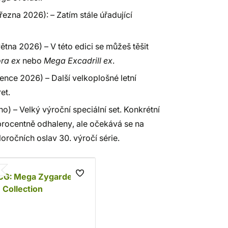
ezna 2026): – Zatím stále úřadující
tna 2026) – V této edici se můžeš těšit
ra ex
nebo
Mega Excadrill ex
.
nce 2026) – Další velkoplošné letní
et.
) – Velký výroční speciální set. Konkrétní
procentně odhaleny, ale očekává se na
ročních oslav 30. výročí série.
CG: Mega Zygarde
Collection