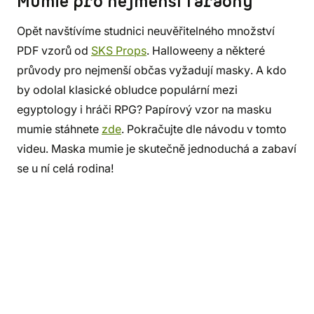
Mumie pro nejmenší faraóny
Opět navštívíme studnici neuvěřitelného množství
PDF vzorů od
SKS Props
. Halloweeny a některé
průvody pro nejmenší občas vyžadují masky. A kdo
by odolal klasické obludce populární mezi
egyptology i hráči RPG? Papírový vzor na masku
mumie stáhnete
zde
. Pokračujte dle návodu v tomto
videu. Maska mumie je skutečně jednoduchá a zabaví
se u ní celá rodina!