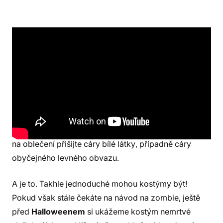
Co budete potřebovat?
Do nákupního košíku si
přidejte:
EVA pěna
, akrylové barvy,
Plasti Dip
(průhledný nebo bílý - udělá krásnou, zpevňující
vrstvu a dobře na něm drží barvy),
Cosplay kontaktní
lepidlo
nebo Chemoprén. Oblékněte sebe nebo svou
ratolest do světlého oblečení a přilepte nebo náhodně
na oblečení přišijte cáry bílé látky, případně cáry
obyčejného levného obvazu.
A je to. Takhle jednoduché mohou kostýmy být!
Pokud však stále čekáte na návod na zombie, ještě
před
Halloweenem
si ukážeme kostým nemrtvé