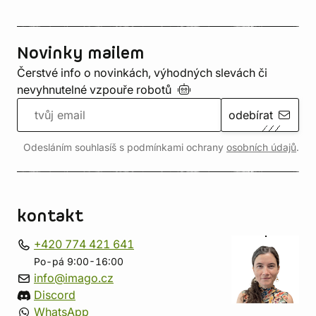
Novinky mailem
Čerstvé info o novinkách, výhodných slevách či
nevyhnutelné vzpouře
robotů
odebírat
Odesláním souhlasíš s podmínkami ochrany
osobních údajů
.
kontakt
+420 774 421 641
Po-pá 9:00-16:00
info@imago.cz
Discord
WhatsApp