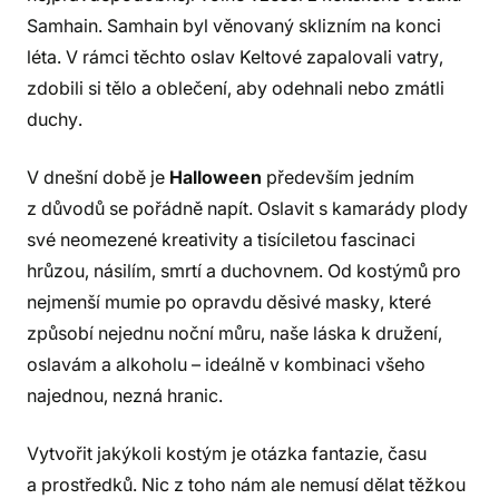
Samhain. Samhain byl věnovaný sklizním na konci
léta. V rámci těchto oslav Keltové zapalovali vatry,
zdobili si tělo a oblečení, aby odehnali nebo zmátli
duchy.
V dnešní době je
Halloween
především jedním
z důvodů se pořádně napít. Oslavit s kamarády plody
své neomezené kreativity a tisíciletou fascinaci
hrůzou, násilím, smrtí a duchovnem. Od kostýmů pro
nejmenší mumie po opravdu děsivé masky, které
způsobí nejednu noční můru, naše láska k družení,
oslavám a alkoholu – ideálně v kombinaci všeho
najednou, nezná hranic.
Vytvořit jakýkoli kostým je otázka fantazie, času
a prostředků. Nic z toho nám ale nemusí dělat těžkou