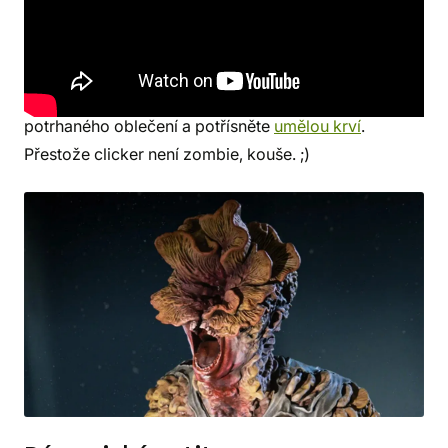
akrylové barvy, průhledný akrylový sprej (volitelný),
Plasti Dip
,
Cosplay kontaktní lepidlo
nebo
Chemoprén a umělé zuby (lze vystřihnout z bílé
mosgummi). Zbytek těla jednoduše oblečte do
potrhaného oblečení a potřísněte
umělou krví
.
Přestože clicker není zombie, kouše. ;)