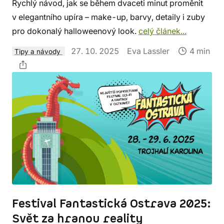
Rychlý návod, jak se během dvaceti minut proměnit
v elegantního upíra – make-up, barvy, detaily i zuby
pro dokonalý halloweenový look.
celý článek...
27. 10. 2025
Eva Lassler
4 min
Tipy a návody
Festival Fantastická Ostrava 2025:
Svět za hranou reality