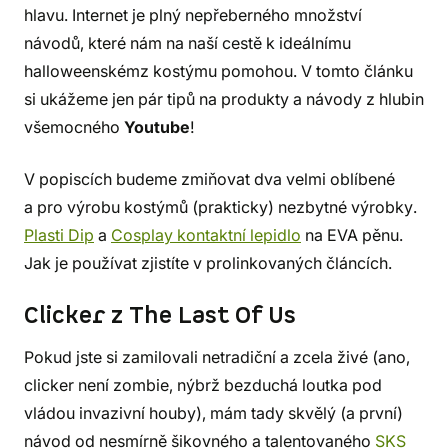
hlavu. Internet je plný nepřeberného množství
návodů, které nám na naší cestě k ideálnímu
halloweenskémz kostýmu pomohou. V tomto článku
si ukážeme jen pár tipů na produkty a návody z hlubin
všemocného
Youtube
!
V popiscích budeme zmiňovat dva velmi oblíbené
a pro výrobu kostýmů (prakticky) nezbytné výrobky.
Plasti Dip
a
Cosplay kontaktní lepidlo
na EVA pěnu.
Jak je používat zjistíte v prolinkovaných článcích.
Clicker z The Last Of Us
Pokud jste si zamilovali netradiční a zcela živé (ano,
clicker není zombie, nýbrž bezduchá loutka pod
vládou invazivní houby), mám tady skvělý (a první)
návod od nesmírně šikovného a talentovaného
SKS