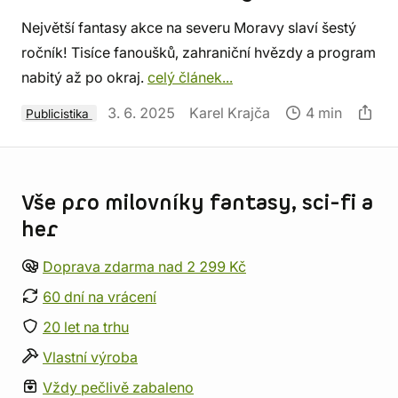
Největší fantasy akce na severu Moravy slaví šestý
ročník! Tisíce fanoušků, zahraniční hvězdy a program
nabitý až po okraj.
celý článek...
3. 6. 2025
Karel Krajča
4 min
Publicistika
Informace o obchodu
Vše pro milovníky fantasy, sci-fi a
her
Doprava zdarma nad 2 299 Kč
60 dní na vrácení
20 let na trhu
Vlastní výroba
Vždy pečlivě zabaleno