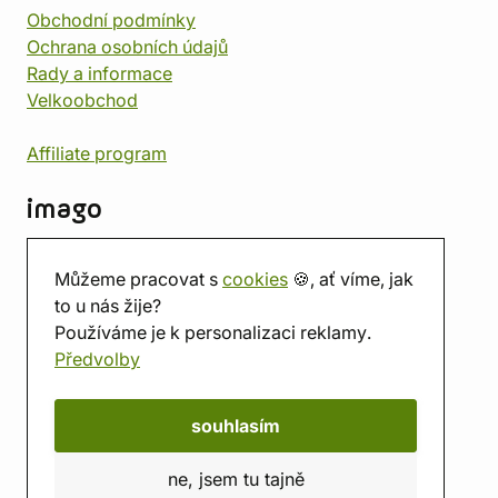
Obchodní podmínky
Ochrana osobních údajů
Rady a informace
Velkoobchod
Affiliate program
imago
Kontakt
Můžeme pracovat s
cookies
🍪, ať víme, jak
Prodejna
to u nás žije?
Herna
Používáme je k personalizaci reklamy.
O nás
Předvolby
Hodnocení obchodu
Dárkové poukazy
Kalendář
souhlasím
imago.blog
ne, jsem tu tajně