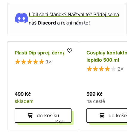
Líbil se ti článek? Naštval tě? Přidej se na
náš
Discord
a řekni nám to!
Plasti Dip sprej, černý
Cosplay kontaktní
lepidlo 500 ml
1×
2×
499 Kč
599 Kč
skladem
na cestě
do košíku
do košíku