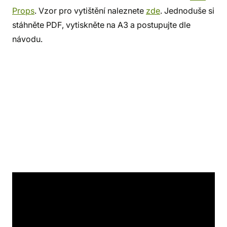
Props
. Vzor pro vytištění naleznete
zde
. Jednoduše si
stáhněte PDF, vytiskněte na A3 a postupujte dle
návodu.
Co budete potřebovat?
K této parádní masce
clickera se vám bude hodit:
EVA pěna
,
Foam Clay
,