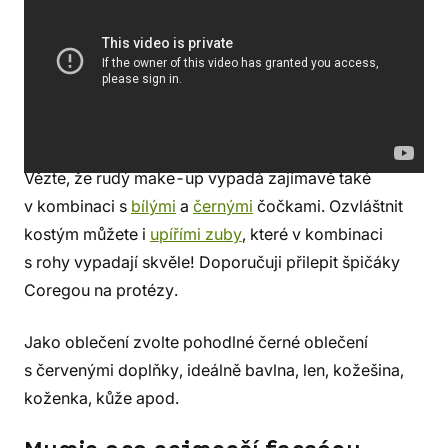
Co budete potřebovat?
Změnit se v démona nikdy
nebylo snazší! Pořiďte si:
Čertí rohy
, b
arva na obličej
červená a černá
,
fixace na make-up
,
červené
kontaktní čočky
(k dispozici také dioptrické
čočky
pro krátkozraké
).
Vězte, že rudý make-up vypadá zajímavě také
v kombinaci s
bílými
a
černými
čočkami. Ozvláštnit
kostým můžete i
upířími zuby
, které v kombinaci
s rohy vypadají skvěle! Doporučuji přilepit špičáky
Coregou na protézy.
Jako oblečení zvolte pohodlné černé oblečení
s červenými doplňky, ideálně bavlna, len, kožešina,
koženka, kůže apod.