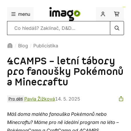
menu
Vyhledávání
Blog
Publicistika
4CAMPS – letní tábory
pro fanoušky Pokémonů
a Minecraftu
Pavla Žižková
14. 5. 2025
Pro děti
Máš doma malého fanouška Pokémonů nebo
Minecraftu? Máme pro ně ideální program na léto –
PokémonCamp a CraftCamp od 4CAMPS.