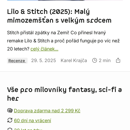
Lilo & Stitch (2025): Malý
mimozemšťan s velkým srdcem
Stitch přistál zpátky na Zemi! Co přinesl hraný
remake Lilo & Stitch a proč pořád funguje po víc než
20 letech?
celý článek...
29. 5. 2025
Karel Krajča
2 min
Recenze
Informace o obchodu
Vše pro milovníky fantasy, sci-fi a
her
Doprava zdarma nad 2 299 Kč
60 dní na vrácení