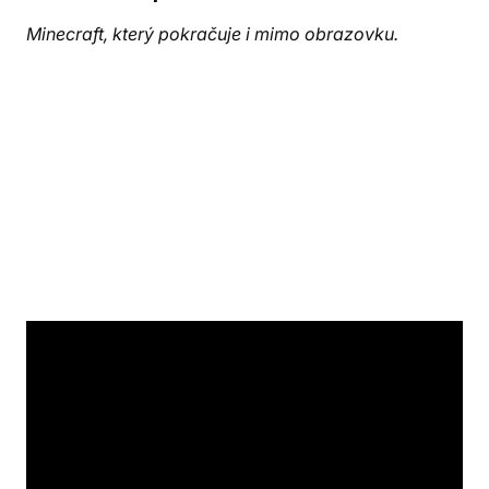
Minecraft, který pokračuje i mimo obrazovku.
CraftCamp je ideálním táborem pro všechny, kdo
milují Minecraft, ale chtějí zažít víc než jen hraní
u počítače. Děti čeká každý den přibližně tři hodiny
specializovaného Minecraft programu
– s úkoly,