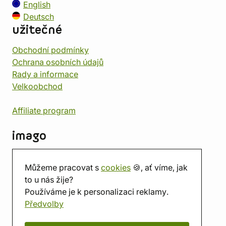
English
Deutsch
užitečné
Obchodní podmínky
Ochrana osobních údajů
Rady a informace
Velkoobchod
Affiliate program
imago
Kontakt
Můžeme pracovat s
cookies
🍪, ať víme, jak
Prodejna
to u nás žije?
Herna
Používáme je k personalizaci reklamy.
O nás
Předvolby
Hodnocení obchodu
Dárkové poukazy