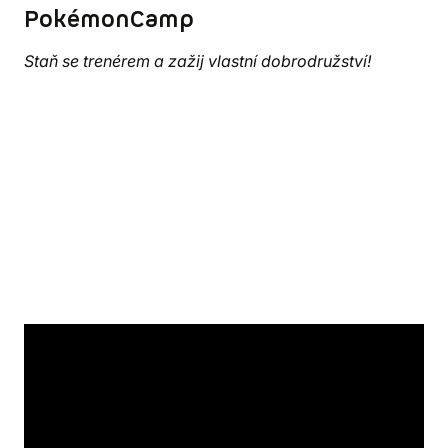
PokémonCamp
Staň se trenérem a zažij vlastní dobrodružství!
Tento tábor
je určen pro všechny milovníky
Pokémonů – ať už jde o fanoušky seriálů, sběratele
karet nebo hráče Pokémon GO. Na začátku tábora