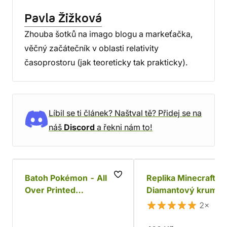
Pavla Žižková
Zhouba šotků na imago blogu a markeťačka,
věčný začátečník v oblasti relativity
časoprostoru (jak teoreticky tak prakticky).
Líbil se ti článek? Naštval tě? Přidej se na
náš
Discord
a řekni nám to!
Batoh Pokémon - All
Replika Minecraft -
Over Printed
Diamantový krumpá
Characters
2×