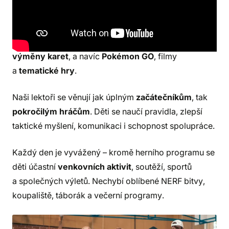
každý účastník dostane
vlastní balíček Pokémon
karet
, se kterým se během týdne naučí hrát nebo si
zdokonalí strategii. Program zahrnuje také
turnaje,
výměny karet
, a navíc
Pokémon GO
, filmy
a
tematické hry
.
Naši lektoři se věnují jak úplným
začátečníkům
, tak
pokročilým hráčům
. Děti se naučí pravidla, zlepší
taktické myšlení, komunikaci i schopnost spolupráce.
Každý den je vyvážený – kromě herního programu se
děti účastní
venkovních aktivit
, soutěží, sportů
a společných výletů. Nechybí oblíbené NERF bitvy,
koupaliště, táborák a večerní programy.