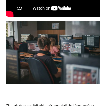
výzvami, týmovým stavěním i soutěžemi na
speciálním táborovém serveru.
Zbytek dne se děti aktivně zapojují do táborového