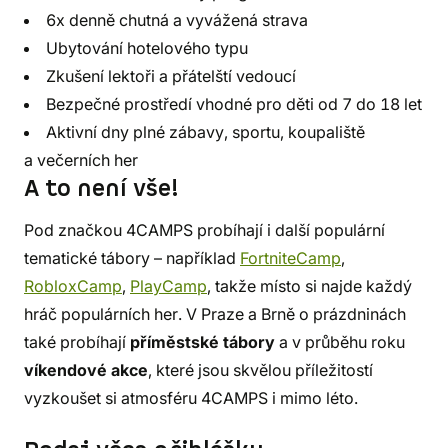
6x denně chutná a vyvážená strava
Ubytování hotelového typu
Zkušení lektoři a přátelští vedoucí
Bezpečné prostředí vhodné pro děti od 7 do 18 let
Aktivní dny plné zábavy, sportu, koupaliště
a večerních her
A to není vše!
Pod značkou 4CAMPS probíhají i další populární
tematické tábory – například
FortniteCamp
,
RobloxCamp
,
PlayCamp
, takže místo si najde každý
hráč populárních her. V Praze a Brně o prázdninách
také probíhají
příměstské tábory
a v průběhu roku
víkendové akce
, které jsou skvělou příležitostí
vyzkoušet si atmosféru 4CAMPS i mimo léto.