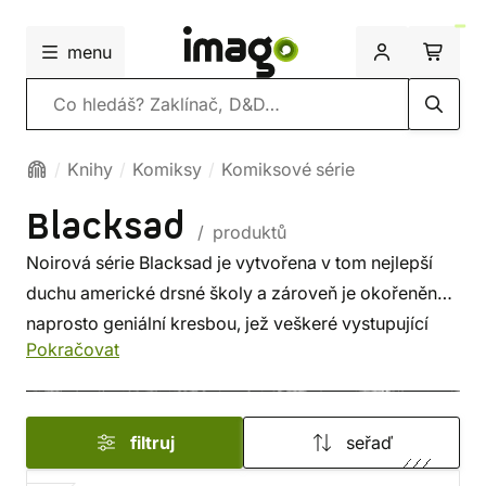
menu
Vyhledávání
Knihy
Komiksy
Komiksové série
Blacksad
/ produktů
Noirová série Blacksad je vytvořena v tom nejlepší
duchu americké drsné školy a zároveň je okořeněna
naprosto geniální kresbou, jež veškeré vystupující
Pokračovat
postavy nahrazuje zvířaty, včetně jejich charakterů.
Černý panter Blacksad je soukromé očko a jeho
případy jsou všechno možné, jen ne jednoduché.
filtruj
seřaď