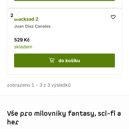
2
Blacksad 2
Juan Díaz Canales
529 Kč
skladem
do košíku
zobrazeno
1
-
3
z
3
výsledků
Informace o obchodu
Vše pro milovníky fantasy, sci-fi a
her