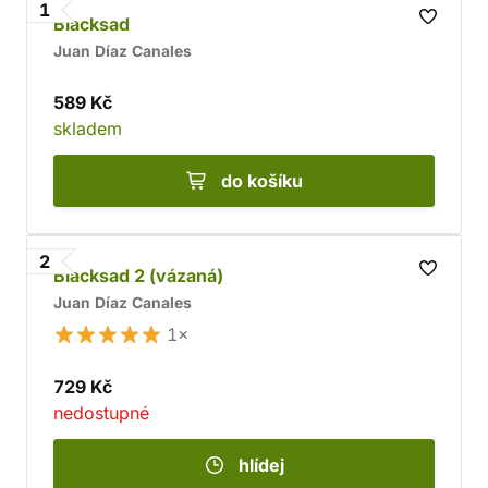
1
Blacksad
Juan Díaz Canales
589 Kč
skladem
do košíku
2
Blacksad 2 (vázaná)
Juan Díaz Canales
1×
729 Kč
nedostupné
hlídej