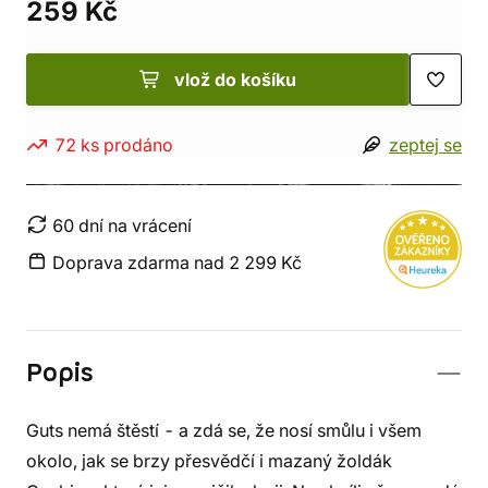
259 Kč
vlož do košíku
72 ks prodáno
zeptej se
60 dní na vrácení
Doprava zdarma nad 2 299 Kč
Popis
Guts nemá štěstí - a zdá se, že nosí smůlu i všem
okolo, jak se brzy přesvědčí i mazaný žoldák