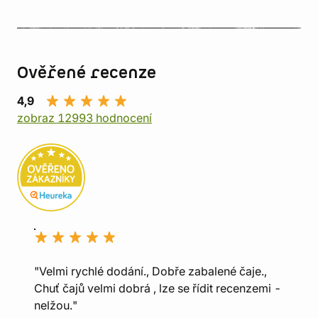
Ověřené recenze
4,9
zobraz 12993 hodnocení
"Velmi rychlé dodání., Dobře zabalené čaje.,
Chuť čajů velmi dobrá , lze se řídit recenzemi -
nelžou."