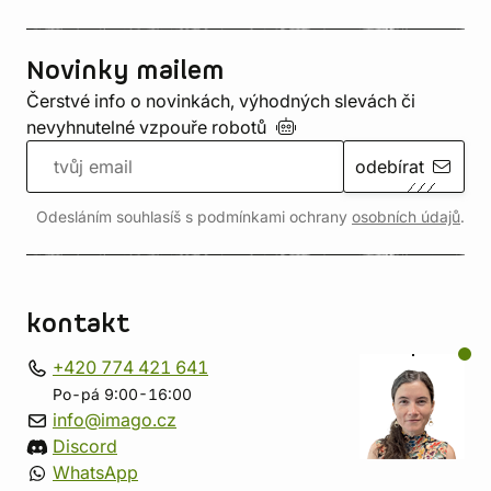
Novinky mailem
Čerstvé info o novinkách, výhodných slevách či
nevyhnutelné vzpouře
robotů
odebírat
Odesláním souhlasíš s podmínkami ochrany
osobních údajů
.
kontakt
+420 774 421 641
Po-pá 9:00-16:00
info@imago.cz
Discord
WhatsApp