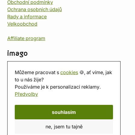
Obchodní podmínky
Ochrana osobních údajů
Rady a informace
Velkoobchod
Affiliate program
imago
Kontakt
Můžeme pracovat s
cookies
🍪, ať víme, jak
Prodejna
to u nás žije?
Herna
Používáme je k personalizaci reklamy.
O nás
Předvolby
Hodnocení obchodu
Dárkové poukazy
Kalendář
souhlasím
imago.blog
ne, jsem tu tajně