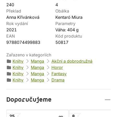
240
4
Překlad
Obálka
Anna Křivánková
Kentaró Miura
Rok vydání
Parametry
2021
Váha: 404 g
EAN
Kód produktu
9788074499883
50817
Zařazeno v kategoriích
Knihy
Manga
Akční a dobrodružná
Knihy
Manga
Horor
Knihy
Manga
Fantasy
Knihy
Manga
Drama
Doporučujeme
25
8