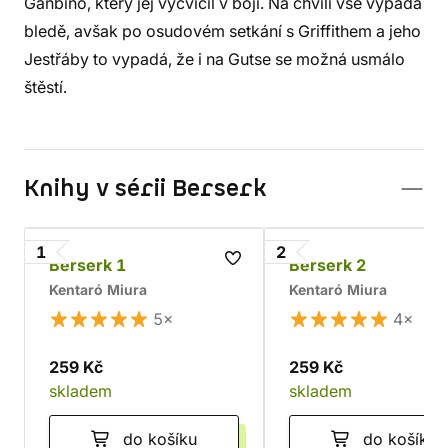
Ganbino, který jej vycvičil v boji. Na chvíli vše vypadá
bledě, avšak po osudovém setkání s Griffithem a jeho
Jestřáby to vypadá, že i na Gutse se možná usmálo
štěstí.
Knihy v sérii Berserk
1
2
Berserk 1
Berserk 2
Kentaró Miura
Kentaró Miura
5×
4×
259 Kč
259 Kč
skladem
skladem
do košíku
do košíku