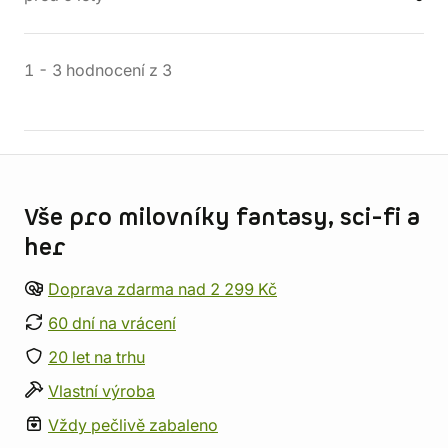
1
-
3
hodnocení
z
3
Informace o obchodu
Vše pro milovníky fantasy, sci-fi a
her
Doprava zdarma nad 2 299 Kč
60 dní na vrácení
20 let na trhu
Vlastní výroba
Vždy pečlivě zabaleno