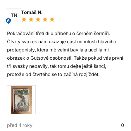
Tomáš N.
TN
6
Pokračování třetí dílu příběhu o černém šermíři.
Čtvrtý svazek nám ukazuje část minulosti hlavního
protagonisty, která mě velmi bavila a ucelila mi
obrázek o Gutsově osobnosti. Takže pokud vás první
tři svazky nebavily, tak tomu dejte ještě šanci,
protože od čtvrtého se to začíná rozjíždět.
před 4 roky
0